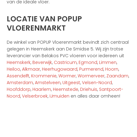
van de ideale vloer.
LOCATIE VAN POPUP
VLOERENMARKT
De winkel van POPUP Vloerenmarkt bevindt zich centraal
gelegen in Heemskerk aan De Smidse 5. Wij zijn trotse
leverancier van Belakos PVC vloeren voor iedereen uit
Heemskerk
,
Beverwijk
,
Castricum
,
Egmond
,
Limmen
,
Heiloo
,
Alkmaar
,
Heerhugowaard
,
Purmerend
,
Hoorn
,
Assendelft
,
Krommenie
,
Wormer
,
Wormerveer
,
Zaandam
,
Amsterdam
,
Amstelveen
,
Uitgeest
,
Velsen-Noord
,
Hoofddorp
,
Haarlem
,
Heemstede
,
Driehuis
,
Santpoort-
Noord
,
Velserbroek
,
IJmuiden
en alles daar omheen!