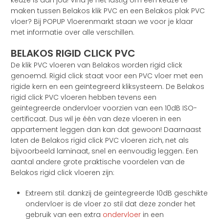
keuze is aan jou! Vind je het lastig om een keuze te
maken tussen Belakos klik PVC en een Belakos plak PVC
vloer? Bij POPUP Vloerenmarkt staan we voor je klaar
met informatie over alle verschillen.
BELAKOS RIGID CLICK PVC
De klik PVC vloeren van Belakos worden rigid click
genoemd. Rigid click staat voor een PVC vloer met een
rigide kern en een geïntegreerd kliksysteem. De Belakos
rigid click PVC vloeren hebben tevens een
geïntegreerde ondervloer voorzien van een 10dB ISO-
certificaat. Dus wil je één van deze vloeren in een
appartement leggen dan kan dat gewoon! Daarnaast
laten de Belakos rigid click PVC vloeren zich, net als
bijvoorbeeld laminaat, snel en eenvoudig leggen. Een
aantal andere grote praktische voordelen van de
Belakos rigid click vloeren zijn:
Extreem stil: dankzij de geïntegreerde 10dB geschikte
ondervloer is de vloer zo stil dat deze zonder het
gebruik van een extra
ondervloer
in een