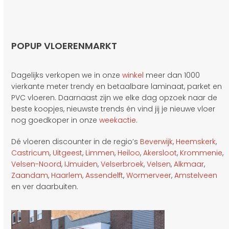
POPUP VLOERENMARKT
Dagelijks verkopen we in onze
winkel
meer dan 1000
vierkante meter trendy en betaalbare laminaat, parket en
PVC vloeren. Daarnaast zijn we elke dag opzoek naar de
beste koopjes, nieuwste trends én vind jij je nieuwe vloer
nog goedkoper in onze
weekactie
.
Dé vloeren discounter in de regio’s
Beverwijk
,
Heemskerk
,
Castricum
,
Uitgeest
,
Limmen
,
Heiloo
,
Akersloot
,
Krommenie
,
Velsen-Noord
,
IJmuiden
,
Velserbroek
,
Velsen
,
Alkmaar
,
Zaandam
,
Haarlem,
Assendelft
,
Wormerveer
,
Amstelveen
en ver daarbuiten.