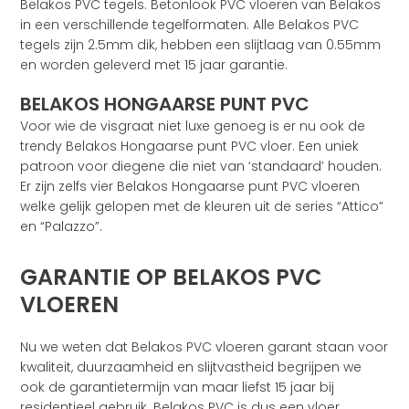
Belakos PVC tegels. Betonlook PVC vloeren van Belakos
in een verschillende tegelformaten. Alle Belakos PVC
tegels zijn 2.5mm dik, hebben een slijtlaag van 0.55mm
en worden geleverd met 15 jaar garantie.
BELAKOS HONGAARSE PUNT PVC
Voor wie de visgraat niet luxe genoeg is er nu ook de
trendy Belakos Hongaarse punt PVC vloer. Een uniek
patroon voor diegene die niet van ‘standaard’ houden.
Er zijn zelfs vier Belakos Hongaarse punt PVC vloeren
welke gelijk gelopen met de kleuren uit de series “Attico”
en “Palazzo”.
GARANTIE OP BELAKOS PVC
VLOEREN
Nu we weten dat Belakos PVC vloeren garant staan voor
kwaliteit, duurzaamheid en slijtvastheid begrijpen we
ook de garantietermijn van maar liefst 15 jaar bij
residentieel gebruik. Belakos PVC is dus een vloer