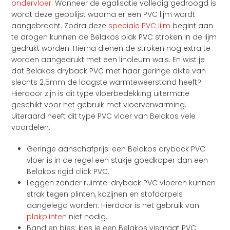
ondervloer
. Wanneer de egalisatie volledig gedroogd is
wordt deze gepolijst waarna er een PVC lijm wordt
aangebracht. Zodra deze
speciale PVC lijm
begint aan
te drogen kunnen de Belakos plak PVC stroken in de lijm
gedrukt worden. Hierna dienen de stroken nog extra te
worden aangedrukt met een linoleum wals. En wist je
dat Belakos dryback PVC met haar geringe dikte van
slechts 2.5mm de laagste warmteweerstand heeft?
Hierdoor zijn is dit type vloerbedekking uitermate
geschikt voor het gebruik met vloerverwarming.
Uiteraard heeft dit type PVC vloer van Belakos vele
voordelen:
Geringe aanschafprijs: een Belakos dryback PVC
vloer is in de regel een stukje goedkoper dan een
Belakos rigid click PVC.
Leggen zonder ruimte: dryback PVC vloeren kunnen
strak tegen plinten, kozijnen en stofdorpels
aangelegd worden. Hierdoor is het gebruik van
plakplinten
niet nodig.
Band en bies: kies je een Belakos visgraat PVC