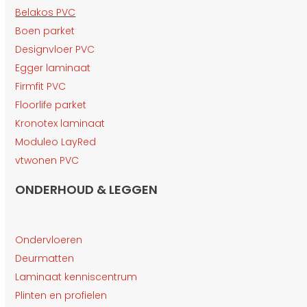
Belakos PVC
Boen parket
Designvloer PVC
Egger laminaat
Firmfit PVC
Floorlife parket
Kronotex laminaat
Moduleo LayRed
vtwonen PVC
ONDERHOUD & LEGGEN
Ondervloeren
Deurmatten
Laminaat kenniscentrum
Plinten en profielen