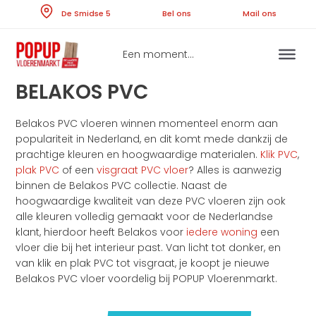
Skip
De Smidse 5
Bel ons
Ma
to
content
Een moment...
BELAKOS PVC
Belakos PVC vloeren winnen momenteel enorm aan
populariteit in Nederland, en dit komt mede dankzij de
prachtige kleuren en hoogwaardige materialen.
Klik PVC
,
plak PVC
of een
visgraat PVC vloer
? Alles is aanwezig
binnen de Belakos PVC collectie. Naast de
hoogwaardige kwaliteit van deze PVC vloeren zijn ook
alle kleuren volledig gemaakt voor de Nederlandse
klant, hierdoor heeft Belakos voor
iedere woning
een
vloer die bij het interieur past. Van licht tot donker, en
van klik en plak PVC tot visgraat, je koopt je nieuwe
Belakos PVC vloer voordelig bij POPUP Vloerenmarkt.