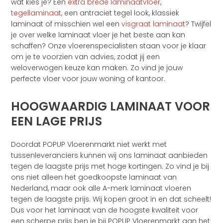
wat kies je? Een
extra brede laminaatvloer
,
tegellaminaat
, een antraciet tegel look, klassiek
laminaat of misschien wel een
visgraat laminaat
? Twijfel
je over welke laminaat vloer je het beste aan kan
schaffen? Onze vloerenspecialisten staan voor je klaar
om je te voorzien van advies, zodat jij een
weloverwogen keuze kan maken. Zo vind je jouw
perfecte vloer voor jouw woning of kantoor.
HOOGWAARDIG LAMINAAT VOOR
EEN LAGE PRIJS
Doordat POPUP Vloerenmarkt niet werkt met
tussenleveranciers kunnen wij ons laminaat aanbieden
tegen de laagste prijs met hoge kortingen. Zo vind je bij
ons niet alleen het goedkoopste laminaat van
Nederland, maar ook alle A-merk laminaat vloeren
tegen de laagste prijs. Wij kopen groot in en dat scheelt!
Dus voor het laminaat van de hoogste kwaliteit voor
een scherpe prijs ben je bij POPUP Vloerenmarkt aan het