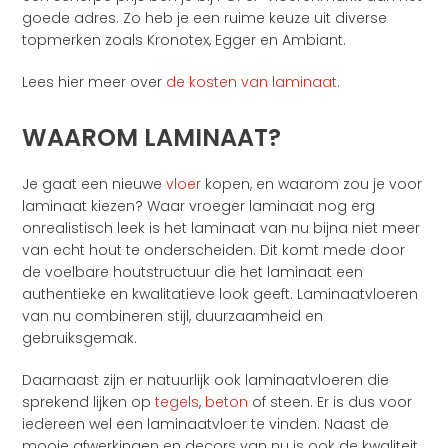
goede adres. Zo heb je een ruime keuze uit diverse
topmerken zoals Kronotex, Egger en Ambiant.
Lees hier meer over
de kosten van laminaat
.
WAAROM LAMINAAT?
Je gaat een nieuwe
vloer
kopen, en waarom zou je voor
laminaat kiezen? Waar vroeger laminaat nog erg
onrealistisch leek is het laminaat van nu bijna niet meer
van echt hout te onderscheiden. Dit komt mede door
de voelbare houtstructuur die het laminaat een
authentieke en kwalitatieve look geeft. Laminaatvloeren
van nu combineren stijl, duurzaamheid en
gebruiksgemak.
Daarnaast zijn er natuurlijk ook laminaatvloeren die
sprekend lijken op
tegels
,
beton
of steen. Er is dus voor
iedereen wel een laminaatvloer te vinden. Naast de
mooie afwerkingen en decors van nu is ook de kwaliteit