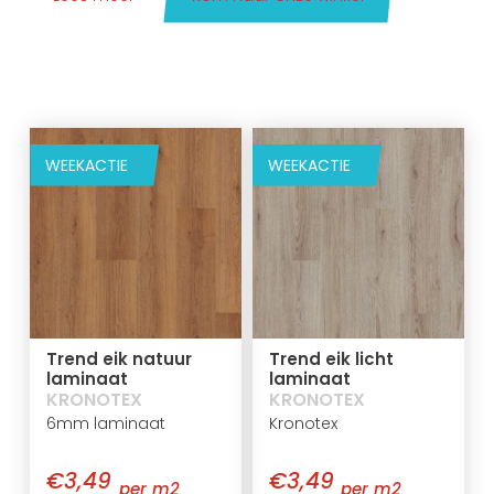
WEEKACTIE
WEEKACTIE
Trend eik natuur
Trend eik licht
laminaat
laminaat
KRONOTEX
KRONOTEX
6mm laminaat
Kronotex
€3,49
€3,49
per m2
per m2