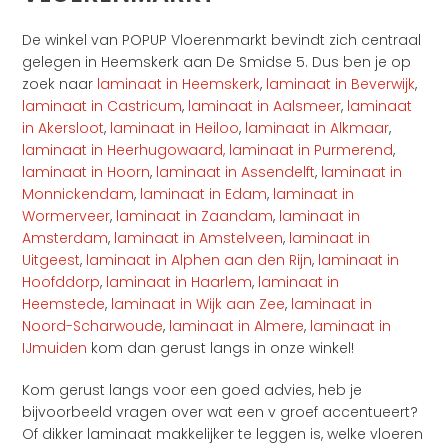
De winkel van POPUP Vloerenmarkt bevindt zich centraal
gelegen in Heemskerk aan De Smidse 5. Dus ben je op
zoek naar
laminaat in Heemskerk
,
laminaat in Beverwijk
,
laminaat in Castricum
,
laminaat in Aalsmeer
,
laminaat
in Akersloot
,
laminaat in Heiloo
,
laminaat in Alkmaar
,
laminaat in Heerhugowaard,
laminaat in Purmerend
,
laminaat in Hoorn
,
laminaat in Assendelft
,
laminaat in
Monnickendam
,
laminaat in Edam
,
laminaat in
Wormerveer
,
laminaat in Zaandam
,
laminaat in
Amsterdam
,
laminaat in Amstelveen
,
laminaat in
Uitgeest
,
laminaat in Alphen aan den Rijn
,
laminaat in
Hoofddorp
,
laminaat in Haarlem
,
laminaat in
Heemstede
,
laminaat in Wijk aan Zee
,
laminaat in
Noord-Scharwoude
,
laminaat in Almere
,
laminaat in
IJmuiden
kom dan gerust langs in onze winkel!
Kom gerust langs voor een goed advies, heb je
bijvoorbeeld vragen over wat een v groef accentueert?
Of dikker laminaat makkelijker te leggen is, welke vloeren