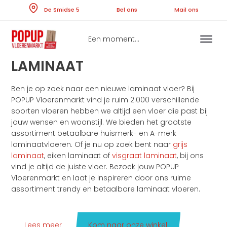
Skip
De Smidse 5
Bel ons
Ma
to
content
Een moment...
LAMINAAT
Ben je op zoek naar een nieuwe laminaat vloer? Bij
POPUP Vloerenmarkt vind je ruim 2.000 verschillende
soorten vloeren hebben we altijd een vloer die past bij
jouw wensen en woonstijl. We bieden het grootste
assortiment betaalbare huismerk- en A-merk
laminaatvloeren. Of je nu op zoek bent naar
grijs
laminaat
, eiken laminaat of
visgraat laminaat
, bij ons
vind je altijd de juiste vloer. Bezoek jouw POPUP
Vloerenmarkt en laat je inspireren door ons ruime
assortiment trendy en betaalbare laminaat vloeren.
Lees meer
Kom naar onze winkel