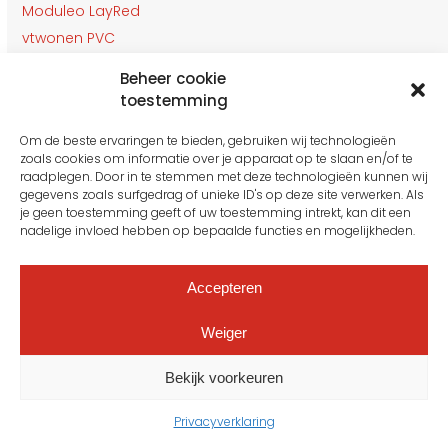
Moduleo LayRed
vtwonen PVC
Beheer cookie
ONDERHOUD & LEGGEN
toestemming
Om de beste ervaringen te bieden, gebruiken wij technologieën
Ondervloeren
zoals cookies om informatie over je apparaat op te slaan en/of te
raadplegen. Door in te stemmen met deze technologieën kunnen wij
Deurmatten
gegevens zoals surfgedrag of unieke ID's op deze site verwerken. Als
Laminaat kenniscentrum
je geen toestemming geeft of uw toestemming intrekt, kan dit een
nadelige invloed hebben op bepaalde functies en mogelijkheden.
Plinten en profielen
Accepteren
Weiger
POPUP VLOERENMARKT
Bekijk voorkeuren
Dagelijks verkopen we in onze
winkel
meer dan 1000
vierkante meter trendy en betaalbare laminaat, parket en
Privacyverklaring
PVC vloeren. Daarnaast zijn we elke dag opzoek naar de