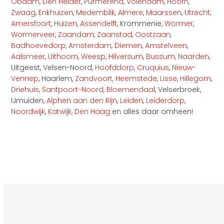
Obdam
,
Den Helder
,
Purmerend
,
Volendam
,
Hoorn
,
Zwaag
,
Enkhuizen
,
Medemblik
,
Almere
,
Maarssen
,
Utrecht
,
Amersfoort
,
Huizen
,
Assendelft
, Krommenie,
Wormer
,
Wormerveer
,
Zaandam
,
Zaanstad
,
Oostzaan
,
Badhoevedorp
,
Amsterdam
,
Diemen
,
Amstelveen
,
Aalsmeer
,
Uithoorn
,
Weesp
,
Hilversum
,
Bussum,
Naarden
,
Uitgeest, Velsen-Noord,
Hoofddorp
,
Cruquius
,
Nieuw-
Vennep
, Haarlem,
Zandvoort
,
Heemstede
,
Lisse
,
Hillegom
,
Driehuis
,
Santpoort-Noord
,
Bloemendaal,
Velserbroek,
IJmuiden,
Alphen aan den Rijn
,
Leiden
,
Leiderdorp
,
Noordwijk
,
Katwijk
,
Den Haag
en alles daar omheen!