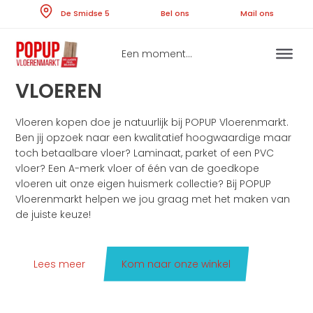
Skip
De Smidse 5
Bel ons
Ma
to
content
Een moment...
VLOEREN
Vloeren kopen doe je natuurlijk bij POPUP Vloerenmarkt.
Ben jij opzoek naar een kwalitatief hoogwaardige maar
toch betaalbare vloer? Laminaat, parket of een PVC
vloer? Een A-merk vloer of één van de goedkope
vloeren uit onze eigen huismerk collectie? Bij POPUP
Vloerenmarkt helpen we jou graag met het maken van
de juiste keuze!
Lees meer
Kom naar onze winkel