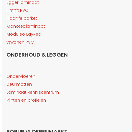
Egger laminaat
Firmfit PVC
Floorlife parket
Kronotex laminaat
Moduleo LayRed
vtwonen PVC
ONDERHOUD & LEGGEN
Ondervloeren
Deurmatten
Laminaat kenniscentrum
Plinten en profielen
POPUP VLOERENMARKT