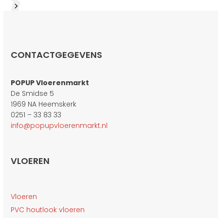
access
the
Press
carousel
escape
navigation
to
buttons
go
CONTACTGEGEVENS
to
the
first
POPUP Vloerenmarkt
slide
De Smidse 5
1969 NA Heemskerk
0251 – 33 83 33
info@popupvloerenmarkt.nl
VLOEREN
Vloeren
PVC houtlook vloeren