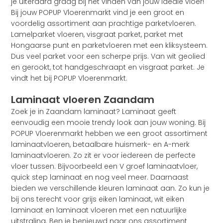
je uiteraard graag bij het vinden van jouw ideale vloer!
Bij jouw POPUP Vloerenmarkt vind je een groot en
voordelig assortiment aan prachtige parketvloeren.
Lamelparket vloeren, visgraat parket, parket met
Hongaarse punt en parketvloeren met een kliksysteem.
Dus veel parket voor een scherpe prijs. Van wit geolied
en gerookt, tot handgeschraapt en visgraat parket. Je
vindt het bij POPUP Vloerenmarkt.
Laminaat vloeren Zaandam
Zoek je in Zaandam laminaat? Laminaat geeft
eenvoudig een mooie trendy look aan jouw woning. Bij
POPUP Vloerenmarkt hebben we een groot assortiment
laminaatvloeren, betaalbare huismerk- en A-merk
laminaatvloeren. Zo zit er voor iedereen de perfecte
vloer tussen. Bijvoorbeeld een V groef laminaatvloer,
quick step laminaat en nog veel meer. Daarnaast
bieden we verschillende kleuren laminaat aan. Zo kun je
bij ons terecht voor grijs eiken laminaat, wit eiken
laminaat en laminaat vloeren met een natuurlijke
uitstraling. Ben je benieuwd naar ons assortiment