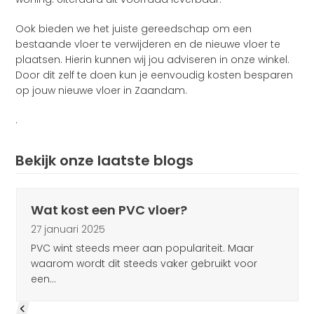
Ook bieden we het juiste gereedschap om een
bestaande vloer te verwijderen en de nieuwe vloer te
plaatsen. Hierin kunnen wij jou adviseren in onze winkel.
Door dit zelf te doen kun je eenvoudig kosten besparen
op jouw nieuwe vloer in Zaandam.
.
Bekijk onze laatste blogs
Use
Wat kost een PVC vloer?
the
left
27 januari 2025
and
PVC wint steeds meer aan populariteit. Maar
right
waarom wordt dit steeds vaker gebruikt voor
arrow
een…
keys
to