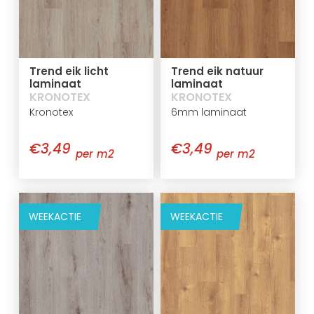
Trend eik licht
Trend eik natuur
laminaat
laminaat
KRONOTEX
KRONOTEX
Kronotex
6mm laminaat
€3,49
€3,49
per m2
per m2
WEEKACTIE
WEEKACTIE