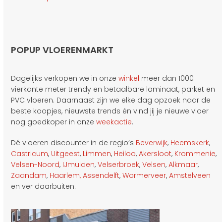
POPUP VLOERENMARKT
Dagelijks verkopen we in onze
winkel
meer dan 1000
vierkante meter trendy en betaalbare laminaat, parket en
PVC vloeren. Daarnaast zijn we elke dag opzoek naar de
beste koopjes, nieuwste trends én vind jij je nieuwe vloer
nog goedkoper in onze
weekactie
.
Dé vloeren discounter in de regio’s
Beverwijk
,
Heemskerk
,
Castricum
,
Uitgeest
,
Limmen
,
Heiloo
,
Akersloot
,
Krommenie
,
Velsen-Noord
,
IJmuiden
,
Velserbroek
,
Velsen
,
Alkmaar
,
Zaandam
,
Haarlem,
Assendelft
,
Wormerveer
,
Amstelveen
en ver daarbuiten.