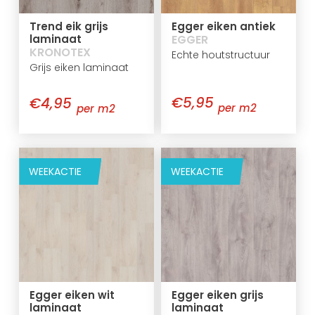
Trend eik grijs
Egger eiken antiek
laminaat
EGGER
KRONOTEX
Echte houtstructuur
Grijs eiken laminaat
€5,95
€4,95
per m2
per m2
WEEKACTIE
WEEKACTIE
Egger eiken wit
Egger eiken grijs
laminaat
laminaat