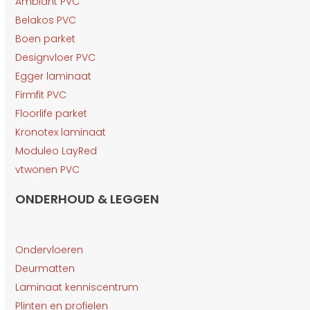
Ambiant PVC
Belakos PVC
Boen parket
Designvloer PVC
Egger laminaat
Firmfit PVC
Floorlife parket
Kronotex laminaat
Moduleo LayRed
vtwonen PVC
ONDERHOUD & LEGGEN
Ondervloeren
Deurmatten
Laminaat kenniscentrum
Plinten en profielen