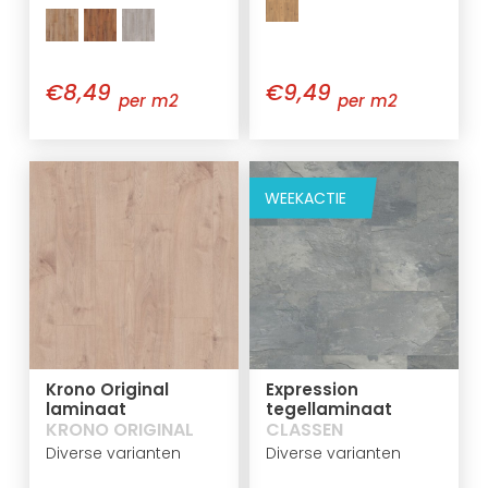
€8,49
€9,49
per m2
per m2
WEEKACTIE
Krono Original
Expression
laminaat
tegellaminaat
KRONO ORIGINAL
CLASSEN
Diverse varianten
Diverse varianten