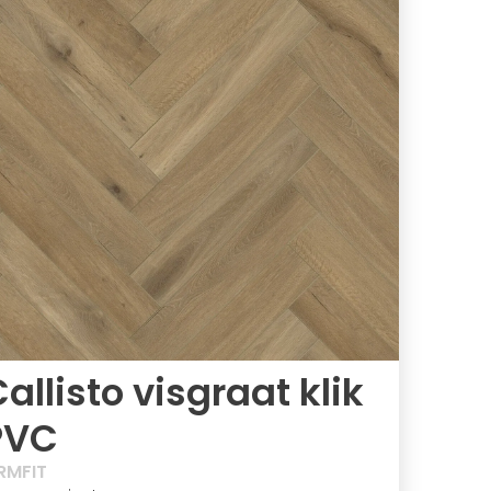
allisto visgraat klik
PVC
RMFIT