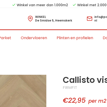
Winkel van meer dan 1.000m2
Winkel met 2.000
WINKEL
info@po
De Smidse 5, Heemskerk
nl
Parket
Ondervloeren
Plinten en profielen
Do
Callisto v
FIRMFIT
€22,95
per m2