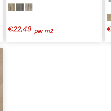
Di
€22,49
€
per m2