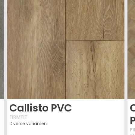
Callisto PVC
C
FIRMFIT
Diverse varianten
FI