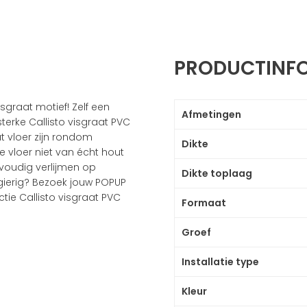
PRODUCTINF
isgraat motief! Zelf een
Afmetingen
terke Callisto visgraat PVC
at vloer zijn rondom
Dikte
 vloer niet van écht hout
voudig verlijmen op
Dikte toplaag
gierig? Bezoek jouw POPUP
tie Callisto visgraat PVC
Formaat
Groef
Installatie type
Kleur