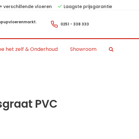
+ verschillende vloeren
Laagste prijsgarantie
pupvloerenmarkt.
0251 - 338 333
e het zelf & Onderhoud
Showroom
isgraat PVC