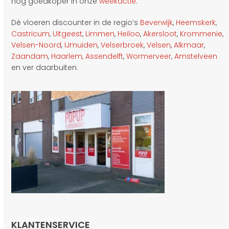
nog goedkoper in onze
weekactie
.
Dé vloeren discounter in de regio’s
Beverwijk
,
Heemskerk
,
Castricum
,
Uitgeest
,
Limmen
,
Heiloo
,
Akersloot
,
Krommenie
,
Velsen-Noord
,
IJmuiden
,
Velserbroek
,
Velsen
,
Alkmaar
,
Zaandam
,
Haarlem,
Assendelft
,
Wormerveer
,
Amstelveen
en ver daarbuiten.
KLANTENSERVICE