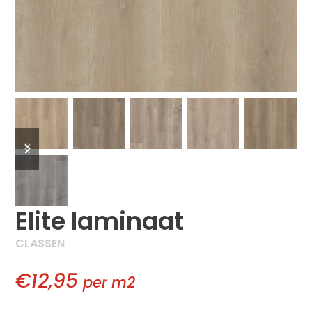
previous
next
slide
slide
Elite laminaat
CLASSEN
€12,95
per m2