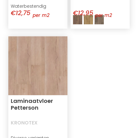
Waterbestendig
€12,75
€12,95
per m2
per m2
Laminaatvloer
Petterson
KRONOTEX
Diverse varianten