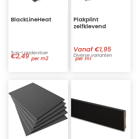
BlackLineHeat
Plakplint
zelfklevend
Vanaf €1,95
3-in-1 ondervloer
€2,49
Diverse varianten
per m2
per m1