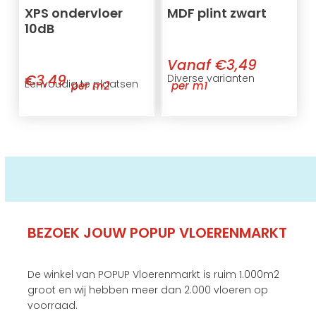
XPS ondervloer
MDF plint zwart
10dB
Vanaf €3,49
€3,49
Diverse varianten
Eenvoudig te plaatsen
per m2
per m1
BEZOEK JOUW POPUP VLOERENMARKT
De winkel van POPUP Vloerenmarkt is ruim 1.000m2
groot en wij hebben meer dan 2.000 vloeren op
voorraad.