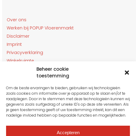
Over ons
Werken bij POPUP Vloerenmarkt
Disclaimer
Imprint
Privacyverklaring
Winkelruimte
Beheer cookie
Klantenservice
toestemming
Contact
Om de beste ervaringen te bieden, gebruiken wij technologieën
OPENINGSTIJDEN
zoals cookies om informatie over je apparaat op te slaan en/of te
Gesloten van 27 t/m 31 Juli
raadplegen. Door in te stemmen met deze technologieën kunnen wij
gegevens zoals surfgedrag of unieke ID's op deze site verwerken. Als
je geen toestemming geeft of uw toestemming intrekt, kan dit een
nadelige invloed hebben op bepaalde functies en mogelijkheden.
Maandag: 10:00 tot 16:00
Dinsdag: 10:00 tot 16.00
Woensdag: 10:00 tot 16.00
Accepteren