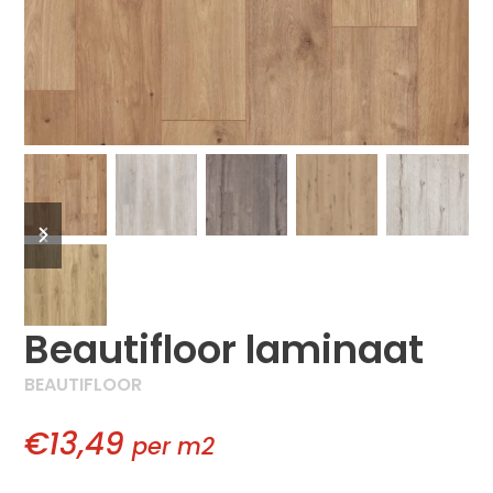
previous
next
slide
slide
Beautifloor laminaat
BEAUTIFLOOR
€13,49
per m2