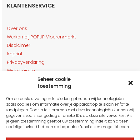
KLANTENSERVICE
Over ons
Werken bij POPUP Vloerenmarkt
Disclaimer
Imprint
Privacyverklaring
Winkelruimte
Beheer cookie
Klantenservice
toestemming
Contact
Om de beste ervaringen te bieden, gebruiken wij technologieën
OPENINGSTIJDEN
zoals cookies om informatie over je apparaat op te slaan en/of te
Gesloten van 27 t/m 31 Juli
raadplegen. Door in te stemmen met deze technologieën kunnen wij
gegevens zoals surfgedrag of unieke ID's op deze site verwerken. Als
je geen toestemming geeft of uw toestemming intrekt, kan dit een
nadelige invloed hebben op bepaalde functies en mogelijkheden.
Maandag: 10:00 tot 16:00
Dinsdag: 10:00 tot 16.00