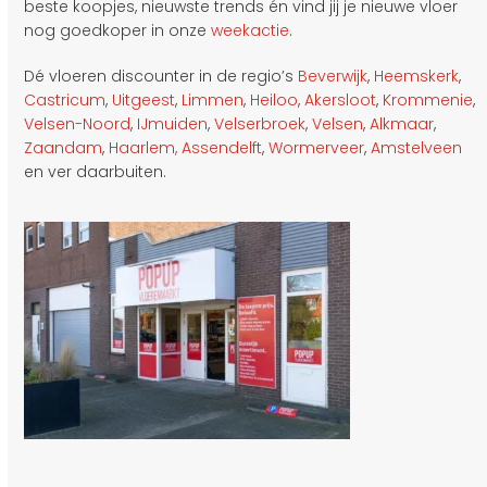
beste koopjes, nieuwste trends én vind jij je nieuwe vloer
nog goedkoper in onze
weekactie
.
Dé vloeren discounter in de regio’s
Beverwijk
,
Heemskerk
,
Castricum
,
Uitgeest
,
Limmen
,
Heiloo
,
Akersloot
,
Krommenie
,
Velsen-Noord
,
IJmuiden
,
Velserbroek
,
Velsen
,
Alkmaar
,
Zaandam
,
Haarlem,
Assendelft
,
Wormerveer
,
Amstelveen
en ver daarbuiten.