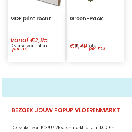
MDF plint recht
Green-Pack
Vanaf €2,95
€3,49
Inclusief folie
Diverse varianten
per m2
per m1
BEZOEK JOUW POPUP VLOERENMARKT
De winkel van POPUP Vloerenmarkt is ruim 1.000m2