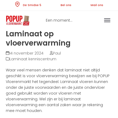
Skip
De Smidse 5
Bel ons
Ma
to
content
Een moment...
Laminaat op
vloerverwarming
14 november 2024
Paul
Laminaat kenniscentrum
Waar veel mensen denken dat laminaat niet altijd
geschikt is voor vloerverwarming bewijzen we bij POPUP
Vloerenmarkt het tegendeel. Laminaat vloeren kunnen
onder de juiste voorwaarden en de juiste ondervloer
goed gebruikt worden voor vloeren met
vloerverwarming. Wel zijn er bij laminaat
vloerverwarming een aantal zaken waar je rekening
mee moet houden.