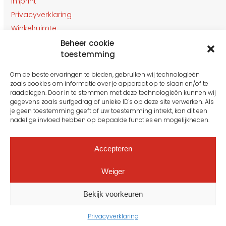
Imprint
Privacyverklaring
Winkelruimte
Klantenservice
Beheer cookie
toestemming
Contact
Om de beste ervaringen te bieden, gebruiken wij technologieën
OPENINGSTIJDEN
zoals cookies om informatie over je apparaat op te slaan en/of te
Gesloten van 27 t/m 31 Juli
raadplegen. Door in te stemmen met deze technologieën kunnen wij
gegevens zoals surfgedrag of unieke ID's op deze site verwerken. Als
je geen toestemming geeft of uw toestemming intrekt, kan dit een
nadelige invloed hebben op bepaalde functies en mogelijkheden.
Maandag: 10:00 tot 16:00
Dinsdag: 10:00 tot 16.00
Woensdag: 10:00 tot 16.00
Accepteren
Donderdag: 10:00 tot 16.00
Vrijdag: 10:00 tot 16.00
Weiger
Zaterdag: Vanaf 15 Augustus
Zondag: Gesloten
Bekijk voorkeuren
Privacyverklaring