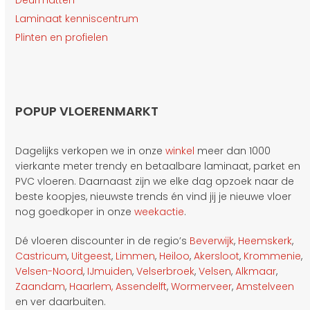
Deurmatten
Laminaat kenniscentrum
Plinten en profielen
POPUP VLOERENMARKT
Dagelijks verkopen we in onze
winkel
meer dan 1000
vierkante meter trendy en betaalbare laminaat, parket en
PVC vloeren. Daarnaast zijn we elke dag opzoek naar de
beste koopjes, nieuwste trends én vind jij je nieuwe vloer
nog goedkoper in onze
weekactie
.
Dé vloeren discounter in de regio’s
Beverwijk
,
Heemskerk
,
Castricum
,
Uitgeest
,
Limmen
,
Heiloo
,
Akersloot
,
Krommenie
,
Velsen-Noord
,
IJmuiden
,
Velserbroek
,
Velsen
,
Alkmaar
,
Zaandam
,
Haarlem,
Assendelft
,
Wormerveer
,
Amstelveen
en ver daarbuiten.