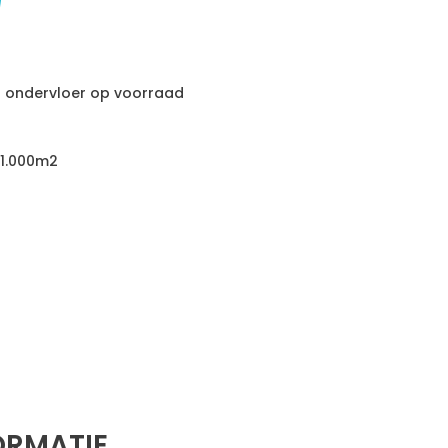
n ondervloer op voorraad
 1.000m2
ORMATIE