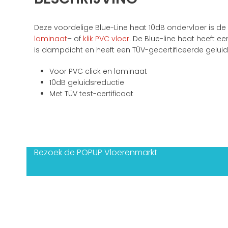
Deze voordelige Blue-Line heat 10dB ondervloer is de
laminaat
– of
klik PVC vloer
. De Blue-line heat heeft e
is dampdicht en heeft een TÜV-gecertificeerde geluid
Voor PVC click en laminaat
10dB geluidsreductie
Met TÜV test-certificaat
Bezoek de POPUP Vloerenmarkt