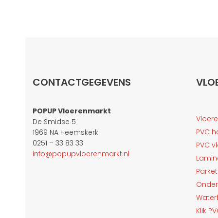
CONTACTGEGEVENS
VLO
POPUP Vloerenmarkt
Vloer
De Smidse 5
PVC h
1969 NA Heemskerk
0251 – 33 83 33
PVC v
info@popupvloerenmarkt.nl
Lamin
Parket
Onder
Water
Klik P