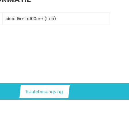
circa 15m1 x 100cm (l x b)
Routebeschrijving