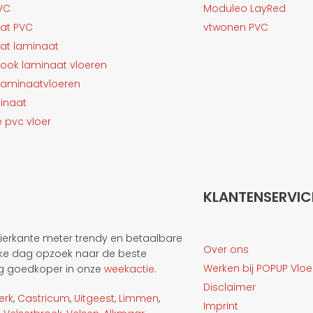
PVC
Moduleo LayRed
aat PVC
vtwonen PVC
aat laminaat
look laminaat vloeren
 laminaatvloeren
minaat
 pvc vloer
KLANTENSERVIC
ierkante meter trendy en betaalbare
Over ons
elke dag opzoek naar de beste
Werken bij POPUP Vlo
nog goedkoper in onze
weekactie
.
Disclaimer
erk
,
Castricum
,
Uitgeest
,
Limmen
,
Imprint