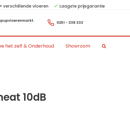
+ verschillende vloeren
Laagste prijsgarantie
pupvloerenmarkt.
0251 - 338 333
e het zelf & Onderhoud
Showroom
heat 10dB