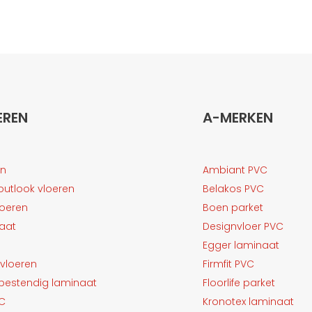
EREN
A-MERKEN
en
Ambiant PVC
outlook vloeren
Belakos PVC
loeren
Boen parket
aat
Designvloer PVC
Egger laminaat
vloeren
Firmfit PVC
bestendig laminaat
Floorlife parket
VC
Kronotex laminaat