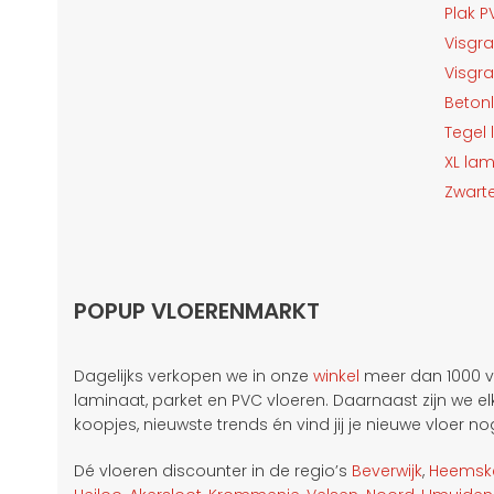
Plak 
Visgr
Visgr
Beton
Tegel
XL la
Zwarte
POPUP VLOERENMARKT
Dagelijks verkopen we in onze
winkel
meer dan 1000 v
laminaat, parket en PVC vloeren. Daarnaast zijn we 
koopjes, nieuwste trends én vind jij je nieuwe vloer 
Dé vloeren discounter in de regio’s
Beverwijk
,
Heemsk