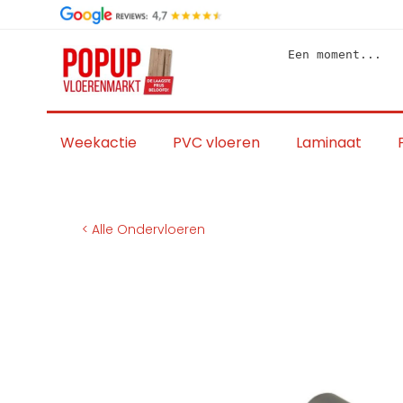
Skip
to
content
Een moment...
Weekactie
PVC vloeren
Laminaat
< Alle Ondervloeren