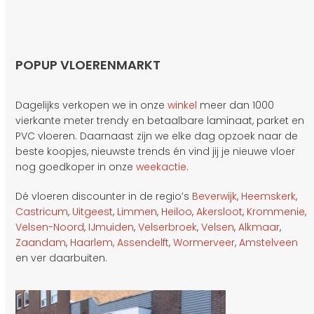
POPUP VLOERENMARKT
Dagelijks verkopen we in onze
winkel
meer dan 1000
vierkante meter trendy en betaalbare laminaat, parket en
PVC vloeren. Daarnaast zijn we elke dag opzoek naar de
beste koopjes, nieuwste trends én vind jij je nieuwe vloer
nog goedkoper in onze
weekactie
.
Dé vloeren discounter in de regio’s
Beverwijk
,
Heemskerk
,
Castricum
,
Uitgeest
,
Limmen
,
Heiloo
,
Akersloot
,
Krommenie
,
Velsen-Noord
,
IJmuiden
,
Velserbroek
,
Velsen
,
Alkmaar
,
Zaandam
,
Haarlem,
Assendelft
,
Wormerveer
,
Amstelveen
en ver daarbuiten.