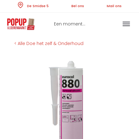
Skip
De Smidse 5
Bel ons
Ma
to
content
Een moment...
< Alle Doe het zelf & Onderhoud