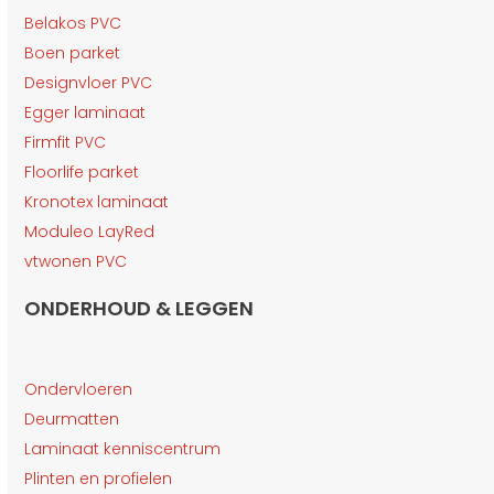
Belakos PVC
Boen parket
Designvloer PVC
Egger laminaat
Firmfit PVC
Floorlife parket
Kronotex laminaat
Moduleo LayRed
vtwonen PVC
ONDERHOUD & LEGGEN
Ondervloeren
Deurmatten
Laminaat kenniscentrum
Plinten en profielen