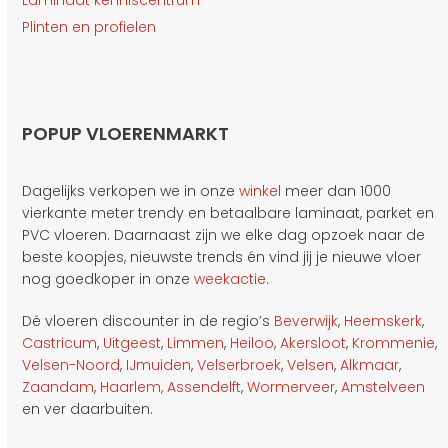
Laminaat kenniscentrum
Plinten en profielen
POPUP VLOERENMARKT
Dagelijks verkopen we in onze
winkel
meer dan 1000
vierkante meter trendy en betaalbare laminaat, parket en
PVC vloeren. Daarnaast zijn we elke dag opzoek naar de
beste koopjes, nieuwste trends én vind jij je nieuwe vloer
nog goedkoper in onze
weekactie
.
Dé vloeren discounter in de regio’s
Beverwijk
,
Heemskerk
,
Castricum
,
Uitgeest
,
Limmen
,
Heiloo
,
Akersloot
,
Krommenie
,
Velsen-Noord
,
IJmuiden
,
Velserbroek
,
Velsen
,
Alkmaar
,
Zaandam
,
Haarlem,
Assendelft
,
Wormerveer
,
Amstelveen
en ver daarbuiten.