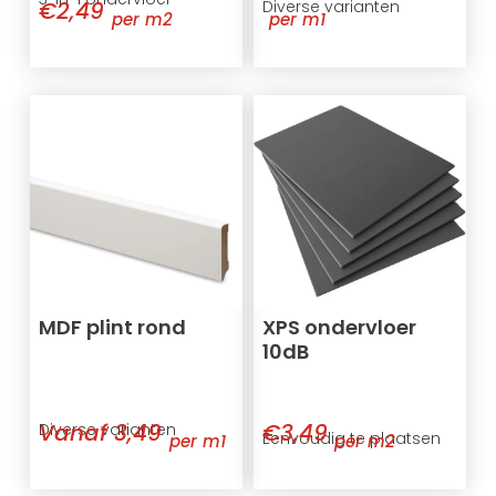
€2,49
Diverse varianten
per m2
per m1
MDF plint rond
XPS ondervloer
10dB
Vanaf 3,49
€3,49
Diverse varianten
Eenvoudig te plaatsen
per m1
per m2