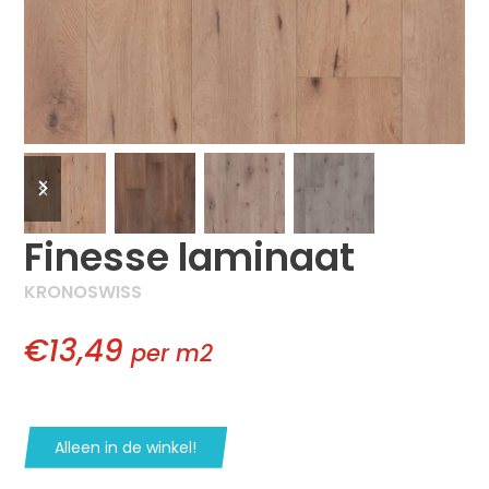
previous
next
slide
slide
Finesse laminaat
KRONOSWISS
€13,49
per m2
Alleen in de winkel!