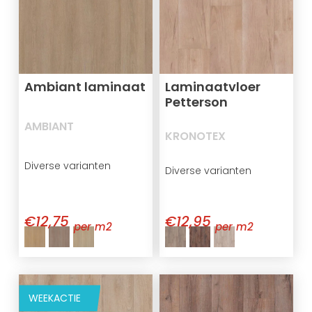
Ambiant laminaat
Laminaatvloer
Petterson
AMBIANT
KRONOTEX
Diverse varianten
Diverse varianten
€12,75
€12,95
per m2
per m2
WEEKACTIE