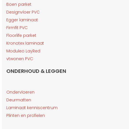
Boen parket
Designvloer PVC
Egger laminaat
Firmfit PVC
Floorlife parket
Kronotex laminaat
Moduleo LayRed
vtwonen PVC
ONDERHOUD & LEGGEN
Ondervloeren
Deurmatten
Laminaat kenniscentrum
Plinten en profielen