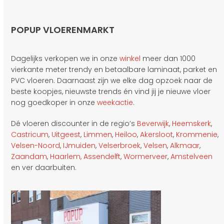
POPUP VLOERENMARKT
Dagelijks verkopen we in onze
winkel
meer dan 1000
vierkante meter trendy en betaalbare laminaat, parket en
PVC vloeren. Daarnaast zijn we elke dag opzoek naar de
beste koopjes, nieuwste trends én vind jij je nieuwe vloer
nog goedkoper in onze
weekactie
.
Dé vloeren discounter in de regio’s
Beverwijk
,
Heemskerk
,
Castricum
,
Uitgeest
,
Limmen
,
Heiloo
,
Akersloot
,
Krommenie
,
Velsen-Noord
,
IJmuiden
,
Velserbroek
,
Velsen
,
Alkmaar
,
Zaandam
,
Haarlem,
Assendelft
,
Wormerveer
,
Amstelveen
en ver daarbuiten.