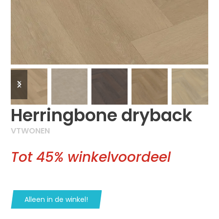
previous
next
slide
slide
Herringbone dryback
VTWONEN
Tot 45% winkelvoordeel
Alleen in de winkel!