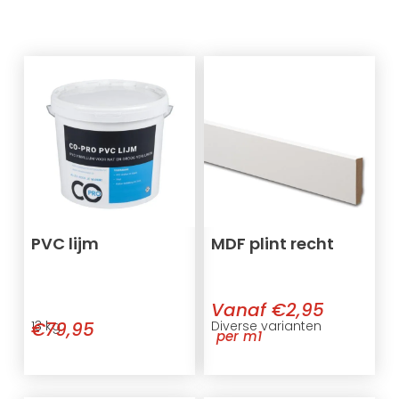
PVC lijm
MDF plint recht
Vanaf €2,95
€79,95
13 kg
Diverse varianten
per m1