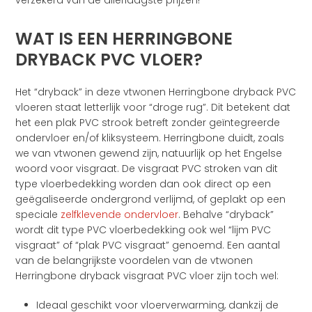
verzekerd van de allerlaagste prijzen!
WAT IS EEN HERRINGBONE
DRYBACK PVC VLOER?
Het “dryback” in deze vtwonen Herringbone dryback PVC
vloeren staat letterlijk voor “droge rug”. Dit betekent dat
het een plak PVC strook betreft zonder geïntegreerde
ondervloer en/of kliksysteem. Herringbone duidt, zoals
we van vtwonen gewend zijn, natuurlijk op het Engelse
woord voor visgraat. De visgraat PVC stroken van dit
type vloerbedekking worden dan ook direct op een
geëgaliseerde ondergrond verlijmd, of geplakt op een
speciale
zelfklevende ondervloer
. Behalve “dryback”
wordt dit type PVC vloerbedekking ook wel “lijm PVC
visgraat” of “plak PVC visgraat” genoemd. Een aantal
van de belangrijkste voordelen van de vtwonen
Herringbone dryback visgraat PVC vloer zijn toch wel:
Ideaal geschikt voor vloerverwarming, dankzij de