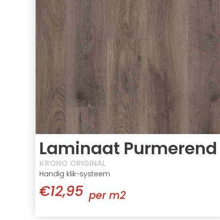
Laminaat Purmerend
KRONO ORIGINAL
Handig klik-systeem
€12,95
per m2