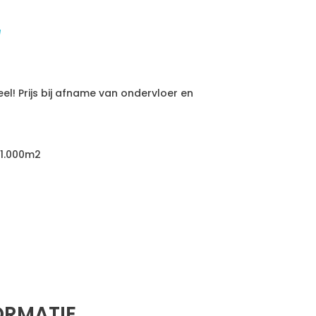
l! Prijs bij afname van ondervloer en
 1.000m2
ORMATIE