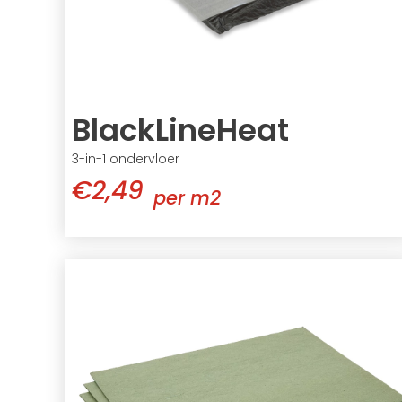
BlackLineHeat
3-in-1 ondervloer
€2,49
per m2