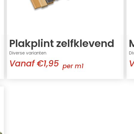
Plakplint zelfklevend
M
Diverse varianten
Di
Vanaf €1,95
V
per m1