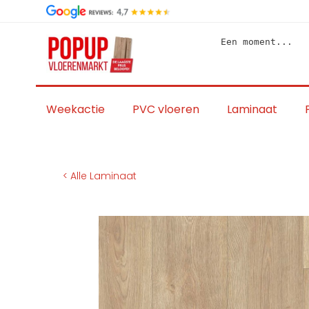
Skip
to
content
Een moment...
Weekactie
PVC vloeren
Laminaat
< Alle Laminaat