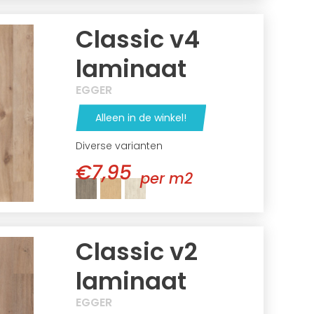
Classic v4
laminaat
EGGER
Alleen in de winkel!
Diverse varianten
€7,95
per m2
Classic v2
laminaat
EGGER