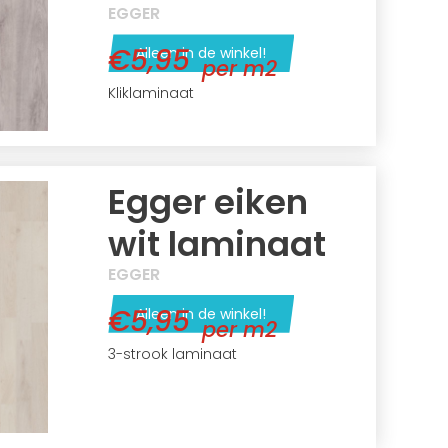
EGGER
€5,95
Alleen in de winkel!
per m2
Kliklaminaat
Egger eiken
wit laminaat
EGGER
€5,95
Alleen in de winkel!
per m2
3-strook laminaat