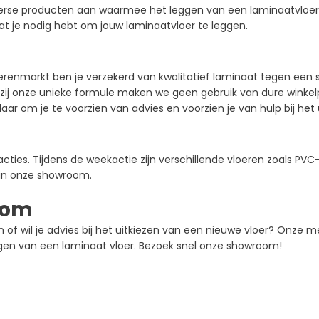
erse producten aan waarmee het leggen van een laminaatvloer 
 wat je nodig hebt om jouw laminaatvloer te leggen.
renmarkt ben je verzekerd van kwalitatief laminaat tegen een s
nkzij onze unieke formule maken we geen gebruik van dure wink
ar om je te voorzien van advies en voorzien je van hulp bij het
cties. Tijdens de weekactie zijn verschillende vloeren zoals PVC
in onze showroom.
oom
of wil je advies bij het uitkiezen van een nieuwe vloer? Onze m
ggen van een laminaat vloer. Bezoek snel onze showroom!