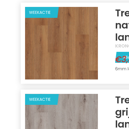
Tr
WEEKACTIE
na
la
KRON
€3
All
6mm l
Tr
WEEKACTIE
gri
la