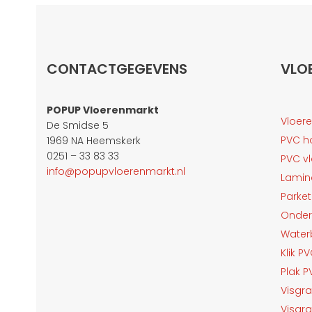
CONTACTGEGEVENS
VLO
POPUP Vloerenmarkt
Vloer
De Smidse 5
PVC h
1969 NA Heemskerk
0251 – 33 83 33
PVC v
info@popupvloerenmarkt.nl
Lamin
Parket
Onder
Water
Klik P
Plak 
Visgr
Visgr