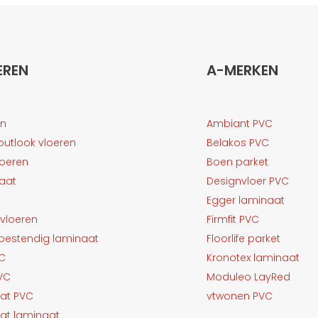
EREN
A-MERKEN
en
Ambiant PVC
outlook vloeren
Belakos PVC
loeren
Boen parket
aat
Designvloer PVC
Egger laminaat
vloeren
Firmfit PVC
bestendig laminaat
Floorlife parket
VC
Kronotex laminaat
PVC
Moduleo LayRed
aat PVC
vtwonen PVC
aat laminaat