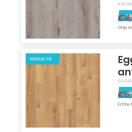
KRON
€4
All
Grijs 
Eg
WEEKACTIE
an
EGGE
€5
All
Echte 