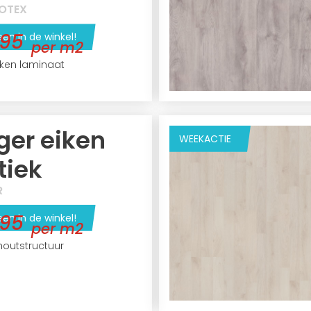
OTEX
,95
een in de winkel!
per m2
eiken laminaat
ger eiken
WEEKACTIE
tiek
R
,95
een in de winkel!
per m2
houtstructuur