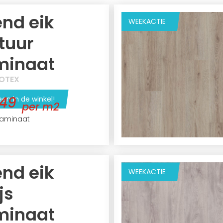
end eik
WEEKACTIE
tuur
minaat
OTEX
,49
een in de winkel!
per m2
aminaat
end eik
WEEKACTIE
js
minaat