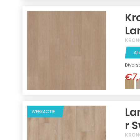
Kr
La
KRON
All
Divers
€7,
La
WEEKACTIE
r 
KRON