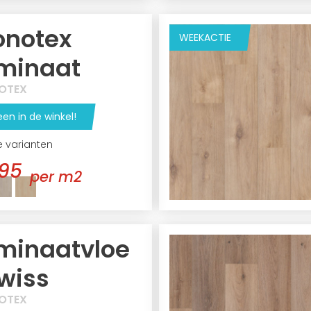
onotex
WEEKACTIE
minaat
OTEX
een in de winkel!
e varianten
95
per m2
minaatvloe
Swiss
OTEX