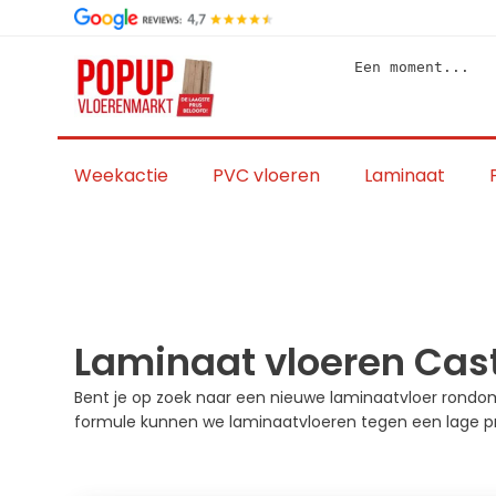
Skip
to
content
Een moment...
Weekactie
PVC vloeren
Laminaat
Laminaat vloeren Cas
Bent je op zoek naar een nieuwe laminaatvloer rondom
formule kunnen we laminaatvloeren tegen een lage pri