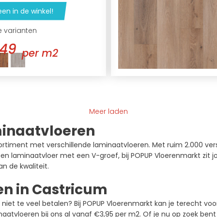
een in de winkel!
e varianten
,49
per m2
Meer laden
minaatvloeren
timent met verschillende laminaatvloeren. Met ruim 2.000 versc
en laminaatvloer met een V-groef, bij POPUP Vloerenmarkt zit jo
n de kwaliteit.
n in Castricum
 niet te veel betalen? Bij POPUP Vloerenmarkt kan je terecht vo
naatvloeren bij ons al vanaf €3,95 per m2. Of je nu op zoek bent