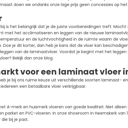
rnaast doen we ondanks onze lage prijs geen concessies op het 
r
ij is het belangrijk dat je de juiste voorbereidingen treft. Moch
gint met het acclimatiseren en leggen van de nieuwe laminaatvl
temperatuur en de luchtvochtigheid in de ruimte waarin de vloer
 Doe je dit korter, dan heb je kans dat de vloer kan beschadigen
eggen van de laminaatvloer. Voordat je begint met het leggen is he
loer? Bekijk dan onze blog.
kt voor een laminaat vloer i
heb je bij ons ruime keuze uit verschillende soorten laminaat- 
 iedereen een betaalbare vloer verkrijgbaar.
met A-merk en huismerk vloeren van goede kwaliteit. Niet alleen
en parket en PVC-vloeren. In onze showroom in Heemskerk van 1
die bij je past.