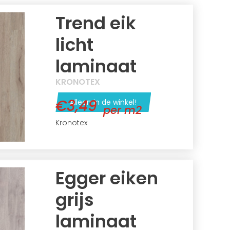
Trend eik
licht
laminaat
KRONOTEX
€3,49
Alleen in de winkel!
per m2
Kronotex
Egger eiken
grijs
laminaat