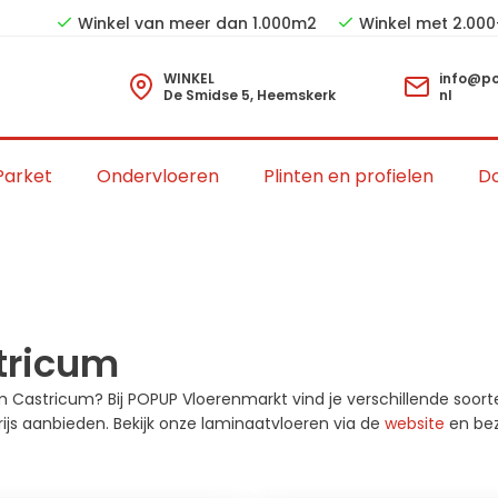
Winkel van meer dan 1.000m2
Winkel met 2.000
WINKEL
info@po
De Smidse 5, Heemskerk
nl
Parket
Ondervloeren
Plinten en profielen
Do
tricum
 Castricum? Bij POPUP Vloerenmarkt vind je verschillende soorte
js aanbieden. Bekijk onze laminaatvloeren via de
website
en bez