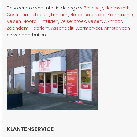
Dé vloeren discounter in de regio’s
Beverwijk
,
Heemskerk
,
Castricum
,
Uitgeest
,
Limmen
,
Heiloo
,
Akersloot
,
Krommenie
,
Velsen-Noord
,
IJmuiden
,
Velserbroek
,
Velsen
,
Alkmaar
,
Zaandam
,
Haarlem,
Assendelft
,
Wormerveer
,
Amstelveen
en ver daarbuiten.
KLANTENSERVICE