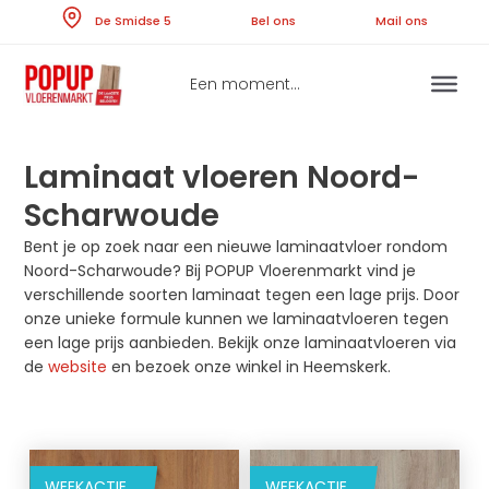
Skip
De Smidse 5
Bel ons
Ma
to
content
Een moment...
Laminaat vloeren Noord-
Scharwoude
Bent je op zoek naar een nieuwe laminaatvloer rondom
Noord-Scharwoude? Bij POPUP Vloerenmarkt vind je
verschillende soorten laminaat tegen een lage prijs. Door
onze unieke formule kunnen we laminaatvloeren tegen
een lage prijs aanbieden. Bekijk onze laminaatvloeren via
de
website
en bezoek onze winkel in Heemskerk.
WEEKACTIE
WEEKACTIE