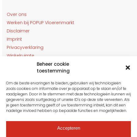
Over ons
Werken bij POPUP Vloerenmarkt
Disclaimer
Imprint
Privacyverklaring
Winkelruimte
Klantenservice
Beheer cookie
toestemming
Contact
Om de beste ervaringen te bieden, gebruiken wij technologieën
OPENINGSTIJDEN
zoals cookies om informatie over je apparaat op te slaan en/of te
Gesloten van 27 t/m 31 Juli
raadplegen. Door in te stemmen met deze technologieën kunnen wij
gegevens zoals surfgedrag of unieke ID's op deze site verwerken. Als
je geen toestemming geeft of uw toestemming intrekt, kan dit een
nadelige invloed hebben op bepaalde functies en mogelijkheden.
Maandag: 10:00 tot 16:00
Dinsdag: 10:00 tot 16.00
Woensdag: 10:00 tot 16.00
Accepteren
Donderdag: 10:00 tot 16.00