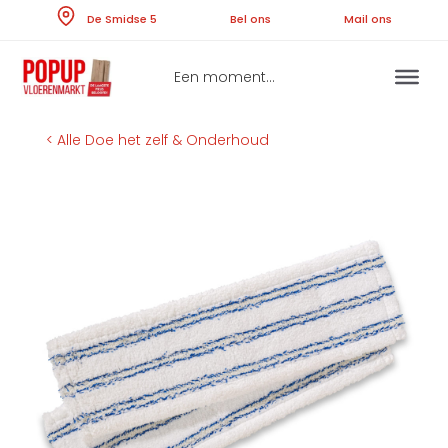
Skip
De Smidse 5
Bel ons
Ma
to
content
Een moment...
< Alle Doe het zelf & Onderhoud