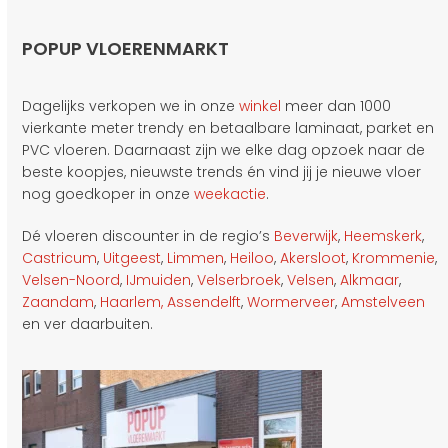
POPUP VLOERENMARKT
Dagelijks verkopen we in onze
winkel
meer dan 1000
vierkante meter trendy en betaalbare laminaat, parket en
PVC vloeren. Daarnaast zijn we elke dag opzoek naar de
beste koopjes, nieuwste trends én vind jij je nieuwe vloer
nog goedkoper in onze
weekactie
.
Dé vloeren discounter in de regio’s
Beverwijk
,
Heemskerk
,
Castricum
,
Uitgeest
,
Limmen
,
Heiloo
,
Akersloot
,
Krommenie
,
Velsen-Noord
,
IJmuiden
,
Velserbroek
,
Velsen
,
Alkmaar
,
Zaandam
,
Haarlem,
Assendelft
,
Wormerveer
,
Amstelveen
en ver daarbuiten.