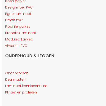
Boen parket
Designvloer PVC
Egger laminaat
Firmfit PVC
Floorlife parket
Kronotex laminaat
Moduleo LayRed
vtwonen PVC
ONDERHOUD & LEGGEN
Ondervloeren
Deurmatten
Laminaat kenniscentrum
Plinten en profielen