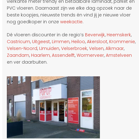
vierkante meter trendy en betaalbare laminaat, parket en
PVC vloeren. Daarnaast zijn we elke dag opzoek naar de
beste koopjes, nieuwste trends én vind jij je nieuwe vloer
nog goedkoper in onze
weekactie
.
Dé vloeren discounter in de regio’s
Beverwijk
,
Heemskerk
,
Castricum
,
Uitgeest
,
Limmen
,
Heiloo
,
Akersloot
,
Krommenie
,
Velsen-Noord
,
IJmuiden
,
Velserbroek
,
Velsen
,
Alkmaar
,
Zaandam
,
Haarlem,
Assendelft
,
Wormerveer
,
Amstelveen
en ver daarbuiten.