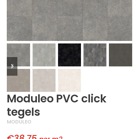
previous
next
slide
slide
Moduleo PVC click
tegels
MODULEO
€38,75