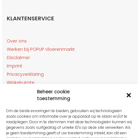
KLANTENSERVICE
Over ons
Werken bij POPUP Vloerenmarkt
Disclaimer
Imprint
Privacyverklaring
Winkelruimte
Klantenservice
Beheer cookie
toestemming
Contact
Om de beste ervaringen te bieden, gebruiken wij technologieën
OPENINGSTIJDEN
zoals cookies om informatie over je apparaat op te slaan en/of te
Gesloten van 27 t/m 31 Juli
raadplegen. Door in te stemmen met deze technologieën kunnen wij
gegevens zoals surfgedrag of unieke ID's op deze site verwerken. Als
je geen toestemming geeft of uw toestemming intrekt, kan dit een