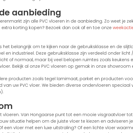
 de aanbieding
enmarkt zijn alle PVC vloeren in de aanbieding. Zo weet je zeker
t extra korting kopen? Bezoek dan ook af en toe onze
weekacti
 het belangrijk om te kijken naar de gebruiksklasse en de slijt
n industrieel. Deze gebruiksklasse zijn verdeeld onder licht / ti
licht of normaal, maar bij veel belopen ruimtes zoals keukens
C vloer. Bekijk al onze PVC vloeren op gemak in onze showroom e
dere producten zoals tegel lamimaat, parket en producten voor
ond van uw PVC vloer. We bieden diverse ondervloeren speciaa
).
oom
t vloeren. Van Hongaarse punt tot een mooie visgraatvloer to
uw situatie helpen om de juiste vloer te kiezen en adviseren j
 Of een vloer met een luxe uitstraling? Of een lichte vloer waa