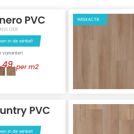
nero PVC
WEEKACTIE
GNVLOER
een in de winkel!
e varianten
,49
per m2
untry PVC
een in de winkel!