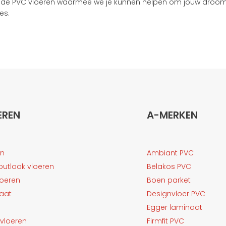
lende PVC vloeren waarmee we je kunnen helpen om jouw droomv
es.
EREN
A-MERKEN
en
Ambiant PVC
outlook vloeren
Belakos PVC
loeren
Boen parket
aat
Designvloer PVC
Egger laminaat
vloeren
Firmfit PVC