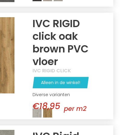
IVC RIGID
click oak
brown PVC
vloer
IVC RIGID CLICK
Alleen in de winkel!
Diverse varianten
€18,95
per m2