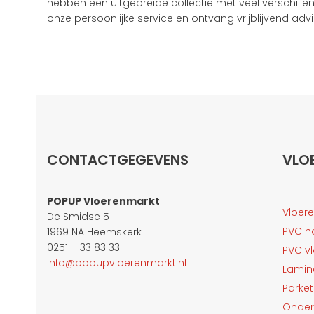
hebben een uitgebreide collectie met veel verschil
onze persoonlijke service en ontvang vrijblijvend advi
CONTACTGEGEVENS
VLO
POPUP Vloerenmarkt
Vloer
De Smidse 5
PVC h
1969 NA Heemskerk
0251 – 33 83 33
PVC v
info@popupvloerenmarkt.nl
Lamin
Parket
Onder