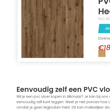
PV
He
IVC R
All
Divers
€18
Eenvoudig zelf een PVC vl
Wil je een pvc vloer kopen in Alkmaar? Je kan bij on
eenvoudig zelf kunt leggen. Weet je niet precies hoe
omdat je geen legkosten hebt. Dit kan makkelijker do