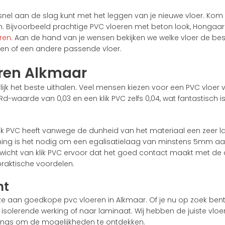
 snel aan de slag kunt met het leggen van je nieuwe vloer. Kom
n. Bijvoorbeeld prachtige PVC vloeren met beton look, Hongaarse
ren
. Aan de hand van je wensen bekijken we welke vloer de best
ren of een andere passende vloer.
ren Alkmaar
tuurlijk het beste uithalen. Veel mensen kiezen voor een PVC vl
Rd-waarde van 0,03 en een klik PVC zelfs 0,04, wat fantastisch
Plak PVC heeft vanwege de dunheid van het materiaal een zeer lag
arming is het nodig om een egalisatielaag van minstens 5mm aa
gewicht van klik PVC ervoor dat het goed contact maakt met de
 praktische voordelen.
nt
e aan goedkope pvc vloeren in Alkmaar. Of je nu op zoek ben
t isolerende werking of naar laminaat. Wij hebben de juiste vloe
langs om de mogelijkheden te ontdekken.