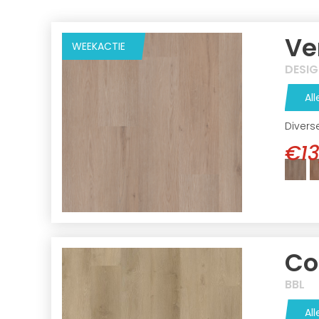
Ve
WEEKACTIE
DESI
All
Divers
€13
Co
BBL
All