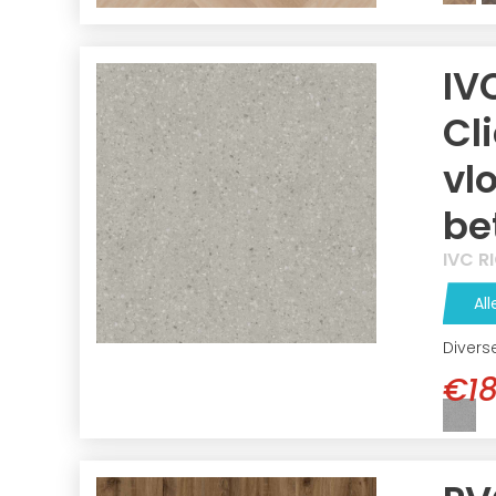
IV
Cl
vl
be
IVC R
All
Divers
€18