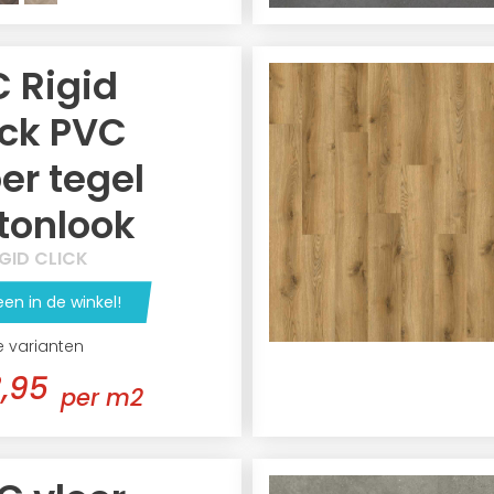
C Rigid
ick PVC
oer tegel
tonlook
IGID CLICK
een in de winkel!
e varianten
,95
per m2