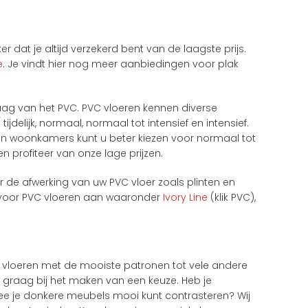
 dat je altijd verzekerd bent van de laagste prijs.
e
. Je vindt hier nog meer aanbiedingen voor plak
laag van het PVC. PVC vloeren kennen diverse
jdelijk, normaal, normaal tot intensief en intensief.
 en woonkamers kunt u beter kiezen voor normaal tot
n profiteer van onze lage prijzen.
 de afwerking van uw PVC vloer zoals plinten en
l voor PVC vloeren aan waaronder
Ivory Line
(klik PVC),
t vloeren met de mooiste patronen tot vele andere
e graag bij het maken van een keuze. Heb je
rmee je donkere meubels mooi kunt contrasteren? Wij