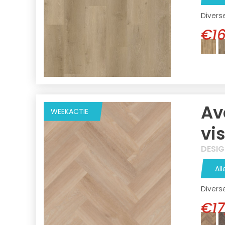
Divers
€16
Av
WEEKACTIE
vi
DESI
All
Divers
€17