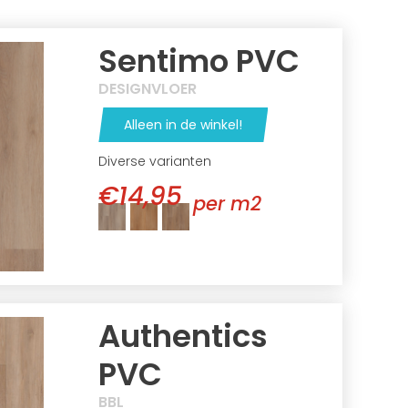
Sentimo PVC
DESIGNVLOER
Alleen in de winkel!
Diverse varianten
€14,95
per m2
Authentics
PVC
BBL