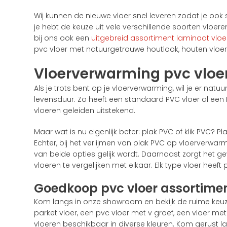
Wij kunnen de nieuwe vloer snel leveren zodat je ook
je hebt de keuze uit vele verschillende soorten vloere
bij ons ook een
uitgebreid assortiment laminaat vloe
pvc vloer met natuurgetrouwe houtlook, houten vloe
Vloerverwarming pvc vloe
Als je trots bent op je vloerverwarming, wil je er na
levensduur. Zo heeft een standaard PVC vloer al een 
vloeren geleiden uitstekend.
Maar wat is nu eigenlijk beter: plak PVC of klik PVC? 
Echter, bij het verlijmen van plak PVC op vloerverw
van beide opties gelijk wordt. Daarnaast zorgt het 
vloeren te vergelijken met elkaar. Elk type vloer heeft
Goedkoop pvc vloer assortime
Kom langs in onze showroom en bekijk de ruime keuz
parket vloer, een pvc vloer met v groef, een vloer me
vloeren beschikbaar in diverse kleuren. Kom gerust 