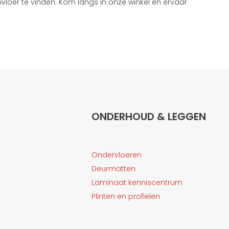
loer te vinden. Kom langs in onze winkel en ervaar
ONDERHOUD & LEGGEN
Ondervloeren
Deurmatten
Laminaat kenniscentrum
Plinten en profielen