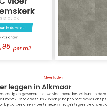
C vloer
emskerk
IGID CLICK
een in de winkel!
e varianten
,95
per m2
Meer laden
oer leggen in Alkmaar
s voordelig de gewenste nieuwe vloer bestellen. Wij kunnen dez
 dat moet? Onze adviseurs kunnen je helpen met advies en tips 
or bijvoorbeeld een vloer te kiezen met geïntegreerde ondervlo