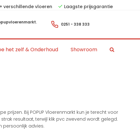
+ verschillende vloeren
Laagste prijsgarantie
pupvloerenmarkt.
0251 - 338 333
e het zelf & Onderhoud
Showroom
e prijzen. Bij POPUP Vloerenmarkt kun je terecht voor
rak resultaat, terwijl klik pvc zwevend wordt gelegd.
 persoonlijk advies.