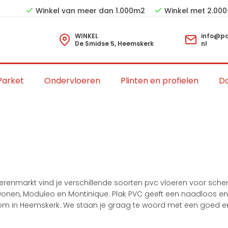
Winkel van meer dan 1.000m2
Winkel met 2.000
WINKEL
info@po
De Smidse 5, Heemskerk
nl
Parket
Ondervloeren
Plinten en profielen
Do
renmarkt vind je verschillende soorten pvc vloeren voor scherp
onen, Moduleo en Montinique. Plak PVC geeft een naadloos en st
room in Heemskerk. We staan je graag te woord met een goed en