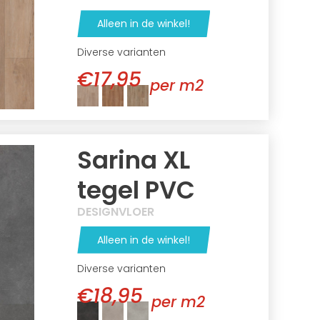
Alleen in de winkel!
Diverse varianten
€17,95
per m2
Sarina XL
tegel PVC
DESIGNVLOER
Alleen in de winkel!
Diverse varianten
€18,95
per m2