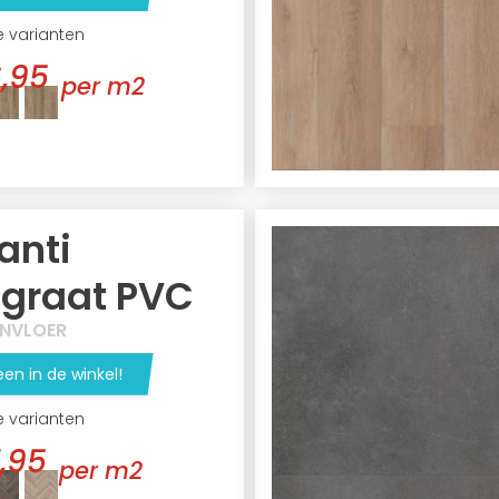
e varianten
,95
per m2
anti
sgraat PVC
GNVLOER
een in de winkel!
e varianten
,95
per m2