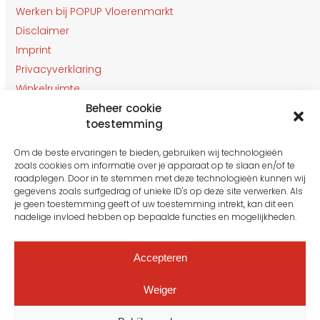
Werken bij POPUP Vloerenmarkt
Disclaimer
Imprint
Privacyverklaring
Winkelruimte
Klantenservice
Beheer cookie
toestemming
Contact
Om de beste ervaringen te bieden, gebruiken wij technologieën
OPENINGSTIJDEN
zoals cookies om informatie over je apparaat op te slaan en/of te
Gesloten van 27 t/m 31 Juli
raadplegen. Door in te stemmen met deze technologieën kunnen wij
gegevens zoals surfgedrag of unieke ID's op deze site verwerken. Als
je geen toestemming geeft of uw toestemming intrekt, kan dit een
nadelige invloed hebben op bepaalde functies en mogelijkheden.
Maandag: 10:00 tot 16:00
Dinsdag: 10:00 tot 16.00
Woensdag: 10:00 tot 16.00
Accepteren
Donderdag: 10:00 tot 16.00
Vrijdag: 10:00 tot 16.00
Weiger
Zaterdag: Vanaf 15 Augustus
Zondag: Gesloten