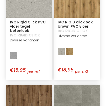
IVC Rigid Click PVC
IVC RIGID click oak
vloer tegel
brown PVC vloer
betonlook
IVC RIGID CLICK
IVC RIGID CLICK
Diverse varianten
Diverse varianten
€18,95
€18,95
per m2
per m2