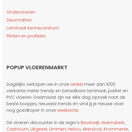
Ondervloeren
Deurmatten
Laminaat kenniscentrum
Plinten en profielen
POPUP VLOERENMARKT
Dagelijks verkopen we in onze
winkel
meer dan 1000
vierkante meter trendy en betaalbare laminaat, parket en
PVC vloeren. Daarnaast zijn we elke dag opzoek naar de
beste koopjes, nieuwste trends én vind jij je nieuwe vloer
nog goedkoper in onze
weekactie
.
Dé vloeren discounter in de regio’s
Beverwijk
,
Heemskerk
,
Castricum
,
Uitgeest
,
Limmen
,
Heiloo
,
Akersloot
,
Krommenie
,