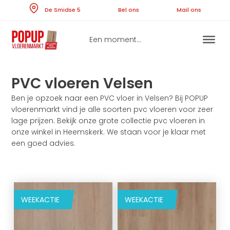
Skip
De Smidse 5
Bel ons
Ma
to
content
Een moment...
PVC vloeren Velsen
Ben je opzoek naar een PVC vloer in Velsen? Bij POPUP
vloerenmarkt vind je alle soorten pvc vloeren voor zeer
lage prijzen. Bekijk onze grote collectie pvc vloeren in
onze winkel in Heemskerk. We staan voor je klaar met
een goed advies.
WEEKACTIE
WEEKACTIE