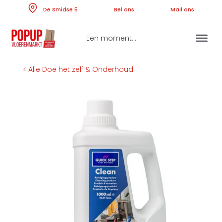
Skip
De Smidse 5
Bel ons
Ma
to
content
Een moment...
< Alle Doe het zelf & Onderhoud