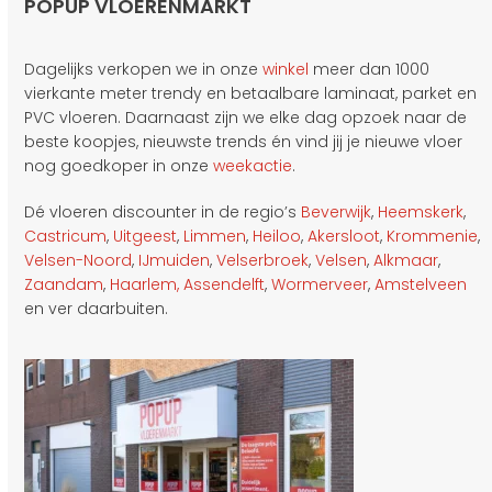
POPUP VLOERENMARKT
Dagelijks verkopen we in onze
winkel
meer dan 1000
vierkante meter trendy en betaalbare laminaat, parket en
PVC vloeren. Daarnaast zijn we elke dag opzoek naar de
beste koopjes, nieuwste trends én vind jij je nieuwe vloer
nog goedkoper in onze
weekactie
.
Dé vloeren discounter in de regio’s
Beverwijk
,
Heemskerk
,
Castricum
,
Uitgeest
,
Limmen
,
Heiloo
,
Akersloot
,
Krommenie
,
Velsen-Noord
,
IJmuiden
,
Velserbroek
,
Velsen
,
Alkmaar
,
Zaandam
,
Haarlem,
Assendelft
,
Wormerveer
,
Amstelveen
en ver daarbuiten.