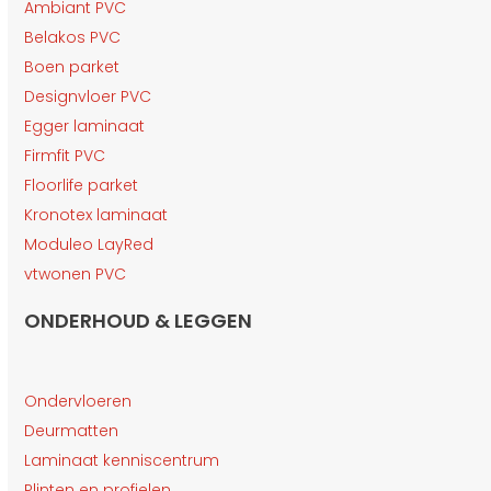
Ambiant PVC
Belakos PVC
Boen parket
Designvloer PVC
Egger laminaat
Firmfit PVC
Floorlife parket
Kronotex laminaat
Moduleo LayRed
vtwonen PVC
ONDERHOUD & LEGGEN
Ondervloeren
Deurmatten
Laminaat kenniscentrum
Plinten en profielen