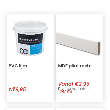
PVC lijm
MDF plint recht
Vanaf €2,95
€79,95
13 kg
Diverse varianten
per m1