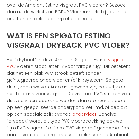
over de Ambiant Estino visgraat PVC vloeren? Bezoek
dan nu de winkel van POPUP Vloerenmarkt bij jou in de
buurt en ontdek de complete collectie.
WAT IS EEN SPIGATO ESTINO
VISGRAAT DRYBACK PVC VLOER?
Het “dryback” in deze Ambiant Spigato Estino
visgraat
PVC
vloeren staat letterlijk voor “droge rug”. Dit betekent
dat het een plak PVC strook betreft zonder
geïntegreerde ondervloer en/of kliksysteem. Spigato
duidt, zoals we van Ambiant gewend zijn, natuurlijk op
het Italiaans voor visgraat. De visgraat PVC stroken van
dit type vloerbedekking worden dan ook rechtstreeks
op een geëgaliseerde ondergrond verlijmd, of geplakt
op een speciale zelfklevende
ondervloer
. Behalve
“dryback” wordt dit type PVC vloerbedekking ook wel
“lijm PVC visgraat” of “plak PVC visgraat” genoemd. Een
aantal van de belangrijkste voordelen van de Ambiant