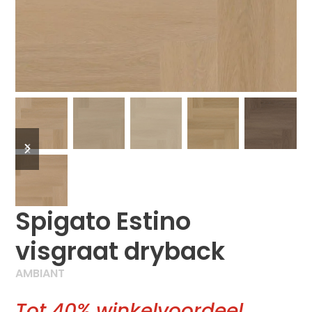
previous
next
slide
slide
Spigato Estino
visgraat dryback
AMBIANT
Tot 40% winkelvoordeel