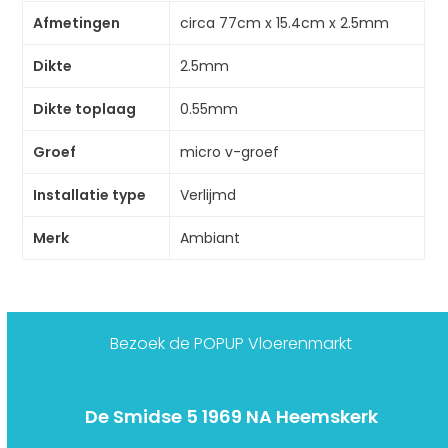
Afmetingen
circa 77cm x 15.4cm x 2.5mm
Dikte
2.5mm
Dikte toplaag
0.55mm
Groef
micro v-groef
Installatie type
Verlijmd
Merk
Ambiant
Bezoek de POPUP Vloerenmarkt
De Smidse 5 1969 NA Heemskerk