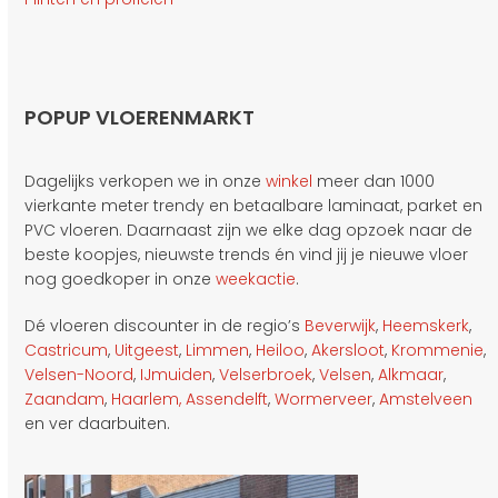
POPUP VLOERENMARKT
Dagelijks verkopen we in onze
winkel
meer dan 1000
vierkante meter trendy en betaalbare laminaat, parket en
PVC vloeren. Daarnaast zijn we elke dag opzoek naar de
beste koopjes, nieuwste trends én vind jij je nieuwe vloer
nog goedkoper in onze
weekactie
.
Dé vloeren discounter in de regio’s
Beverwijk
,
Heemskerk
,
Castricum
,
Uitgeest
,
Limmen
,
Heiloo
,
Akersloot
,
Krommenie
,
Velsen-Noord
,
IJmuiden
,
Velserbroek
,
Velsen
,
Alkmaar
,
Zaandam
,
Haarlem,
Assendelft
,
Wormerveer
,
Amstelveen
en ver daarbuiten.