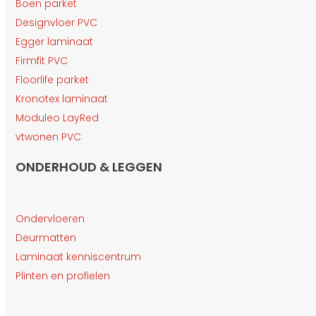
Boen parket
Designvloer PVC
Egger laminaat
Firmfit PVC
Floorlife parket
Kronotex laminaat
Moduleo LayRed
vtwonen PVC
ONDERHOUD & LEGGEN
Ondervloeren
Deurmatten
Laminaat kenniscentrum
Plinten en profielen