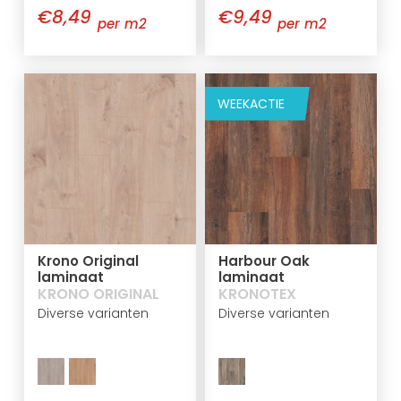
€8,49
€9,49
per m2
per m2
WEEKACTIE
Krono Original
Harbour Oak
laminaat
laminaat
KRONO ORIGINAL
KRONOTEX
Diverse varianten
Diverse varianten