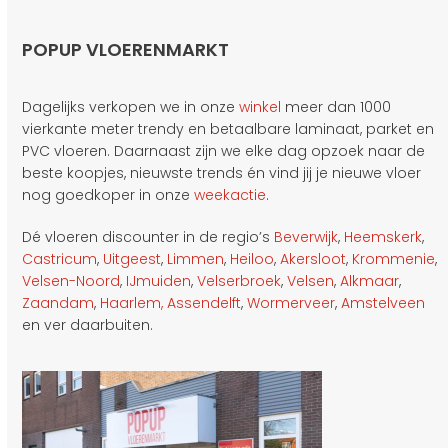
POPUP VLOERENMARKT
Dagelijks verkopen we in onze
winkel
meer dan 1000
vierkante meter trendy en betaalbare laminaat, parket en
PVC vloeren. Daarnaast zijn we elke dag opzoek naar de
beste koopjes, nieuwste trends én vind jij je nieuwe vloer
nog goedkoper in onze
weekactie
.
Dé vloeren discounter in de regio’s
Beverwijk
,
Heemskerk
,
Castricum
,
Uitgeest
,
Limmen
,
Heiloo
,
Akersloot
,
Krommenie
,
Velsen-Noord
,
IJmuiden
,
Velserbroek
,
Velsen
,
Alkmaar
,
Zaandam
,
Haarlem,
Assendelft
,
Wormerveer
,
Amstelveen
en ver daarbuiten.