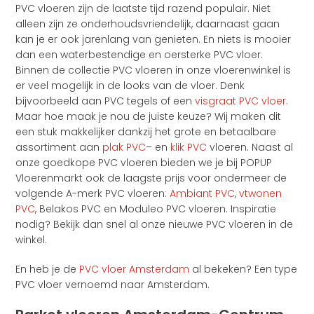
PVC vloeren zijn de laatste tijd razend populair. Niet
alleen zijn ze onderhoudsvriendelijk, daarnaast gaan
kan je er ook jarenlang van genieten. En niets is mooier
dan een waterbestendige en oersterke PVC vloer.
Binnen de collectie PVC vloeren in onze vloerenwinkel is
er veel mogelijk in de looks van de vloer. Denk
bijvoorbeeld aan PVC tegels of een
visgraat PVC vloer
.
Maar hoe maak je nou de juiste keuze? Wij maken dit
een stuk makkelijker dankzij het grote en betaalbare
assortiment aan
plak PVC
– en
klik PVC
vloeren. Naast al
onze goedkope PVC vloeren bieden we je bij POPUP
Vloerenmarkt ook de laagste prijs voor ondermeer de
volgende A-merk PVC vloeren:
Ambiant PVC
,
vtwonen
PVC
, Belakos PVC en Moduleo PVC vloeren. Inspiratie
nodig? Bekijk dan snel al onze nieuwe PVC vloeren in de
winkel.
En heb je de
PVC vloer Amsterdam
al bekeken? Een type
PVC vloer vernoemd naar Amsterdam.