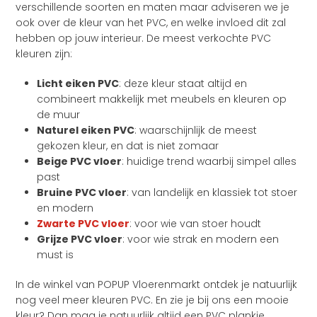
verschillende soorten en maten maar adviseren we je
ook over de kleur van het PVC, en welke invloed dit zal
hebben op jouw interieur. De meest verkochte PVC
kleuren zijn:
Licht eiken PVC
: deze kleur staat altijd en
combineert makkelijk met meubels en kleuren op
de muur
Naturel eiken PVC
: waarschijnlijk de meest
gekozen kleur, en dat is niet zomaar
Beige PVC vloer
: huidige trend waarbij simpel alles
past
Bruine PVC vloer
: van landelijk en klassiek tot stoer
en modern
Zwarte PVC vloer
: voor wie van stoer houdt
Grijze PVC vloer
: voor wie strak en modern een
must is
In de winkel van POPUP Vloerenmarkt ontdek je natuurlijk
nog veel meer kleuren PVC. En zie je bij ons een mooie
kleur? Dan mag je natuurlijk altijd een PVC plankje