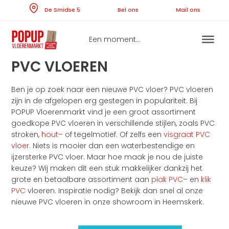
Skip
De Smidse 5
Bel ons
Ma
to
content
Een moment...
PVC VLOEREN
Ben je op zoek naar een nieuwe PVC vloer? PVC vloeren
zijn in de afgelopen erg gestegen in populariteit. Bij
POPUP Vloerenmarkt vind je een groot assortiment
goedkope PVC vloeren in verschillende stijlen, zoals PVC
stroken,
hout
– of tegelmotief. Of zelfs een
visgraat PVC
vloer
. Niets is mooier dan een waterbestendige en
ijzersterke PVC vloer. Maar hoe maak je nou de juiste
keuze? Wij maken dit een stuk makkelijker dankzij het
grote en betaalbare assortiment aan
plak PVC
– en
klik
PVC
vloeren. Inspiratie nodig? Bekijk dan snel al onze
nieuwe PVC vloeren in onze showroom in Heemskerk.