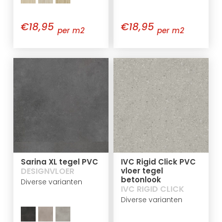
€18,95
€18,95
per m2
per m2
Sarina XL tegel PVC
IVC Rigid Click PVC
DESIGNVLOER
vloer tegel
betonlook
Diverse varianten
IVC RIGID CLICK
Diverse varianten