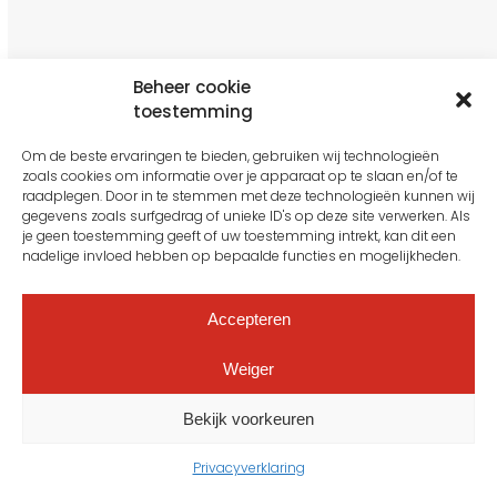
Beheer cookie
CONTACTGEGEVENS
toestemming
Om de beste ervaringen te bieden, gebruiken wij technologieën
POPUP Vloerenmarkt
zoals cookies om informatie over je apparaat op te slaan en/of te
De Smidse 5
raadplegen. Door in te stemmen met deze technologieën kunnen wij
1969 NA Heemskerk
gegevens zoals surfgedrag of unieke ID's op deze site verwerken. Als
0251 – 33 83 33
je geen toestemming geeft of uw toestemming intrekt, kan dit een
nadelige invloed hebben op bepaalde functies en mogelijkheden.
info@popupvloerenmarkt.nl
Accepteren
VLOEREN
Weiger
Bekijk voorkeuren
Vloeren
PVC houtlook vloeren
Privacyverklaring
PVC vloeren