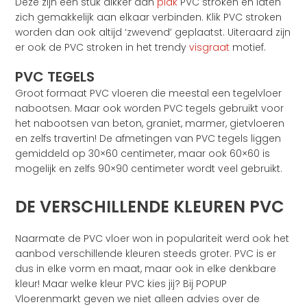
Deze zijn een stuk dikker dan
plak
PVC stroken en laten
zich gemakkelijk aan elkaar verbinden. Klik PVC stroken
worden dan ook altijd ‘zwevend’ geplaatst. Uiteraard zijn
er ook de PVC stroken in het trendy
visgraat
motief.
PVC TEGELS
Groot formaat PVC vloeren die meestal een tegelvloer
nabootsen. Maar ook worden PVC tegels gebruikt voor
het nabootsen van beton, graniet, marmer, gietvloeren
en zelfs travertin! De afmetingen van PVC tegels liggen
gemiddeld op 30×60 centimeter, maar ook 60×60 is
mogelijk en zelfs 90×90 centimeter wordt veel gebruikt.
DE VERSCHILLENDE KLEUREN PVC
Naarmate de PVC vloer won in populariteit werd ook het
aanbod verschillende kleuren steeds groter. PVC is er
dus in elke vorm en maat, maar ook in elke denkbare
kleur! Maar welke kleur PVC kies jij? Bij POPUP
Vloerenmarkt geven we niet alleen advies over de