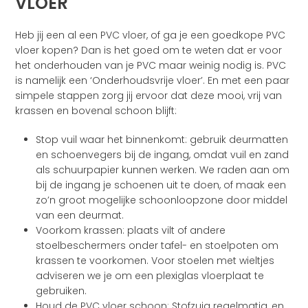
VLOER
Heb jij een al een PVC vloer, of ga je een goedkope PVC
vloer kopen? Dan is het goed om te weten dat er voor
het onderhouden van je PVC maar weinig nodig is. PVC
is namelijk een ‘Onderhoudsvrije vloer’. En met een paar
simpele stappen zorg jij ervoor dat deze mooi, vrij van
krassen en bovenal schoon blijft:
Stop vuil waar het binnenkomt: gebruik deurmatten
en schoenvegers bij de ingang, omdat vuil en zand
als schuurpapier kunnen werken. We raden aan om
bij de ingang je schoenen uit te doen, of maak een
zo’n groot mogelijke schoonloopzone door middel
van een deurmat.
Voorkom krassen: plaats vilt of andere
stoelbeschermers onder tafel- en stoelpoten om
krassen te voorkomen. Voor stoelen met wieltjes
adviseren we je om een plexiglas vloerplaat te
gebruiken.
Houd de PVC vloer schoon: Stofzuig regelmatig, en