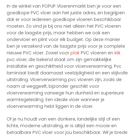
In de winkel van POPUP Vloerenmarkt ben je voor een
goedkope PVC vloer aan het juiste adres, en begrijpen
dat er voor iedereen goedkope vloeren beschikbaar
moeten. Zo vind je bij ons niet alleen het PVC vloeren
voor de laagste prijs, maar hebben we ook een
ondervloer en plint voor elk budget. Op deze manier
ben je verzekerd van de laagste prijs voor je complete
nieuwe PVC vloer. Zowel voor
plak
PVC vloeren en
klik
pvc vloer, die bekend staat om zijn gemakkelijke
installatie en geschiktheid voor vloerverwarming. Pvc
laminaat biedt daarnaast veelzijdigheid en een stijlvolle
uitstraling. Vloerverwarming pvc vloeren zijn, zoals de
naam al weggeeft, bijzonder geschikt voor
vloerverwarming vanwege hun dunheid en superieure
warmtegeleiding. Een ideale vloer wanneer je
vloerverwarming hebt liggen in de vloer.
Of je nu houdt van een donkere, landelijke stijl of een
lichte, moderne uitstraling, er is altijd een mooie en
betaalbare PVC vloer voor jou beschikbaar. Wil je brede