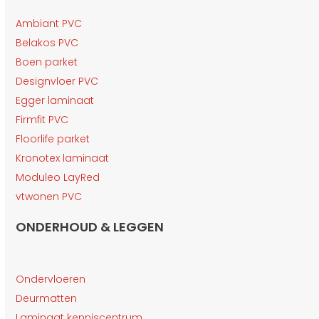
Ambiant PVC
Belakos PVC
Boen parket
Designvloer PVC
Egger laminaat
Firmfit PVC
Floorlife parket
Kronotex laminaat
Moduleo LayRed
vtwonen PVC
ONDERHOUD & LEGGEN
Ondervloeren
Deurmatten
Laminaat kenniscentrum