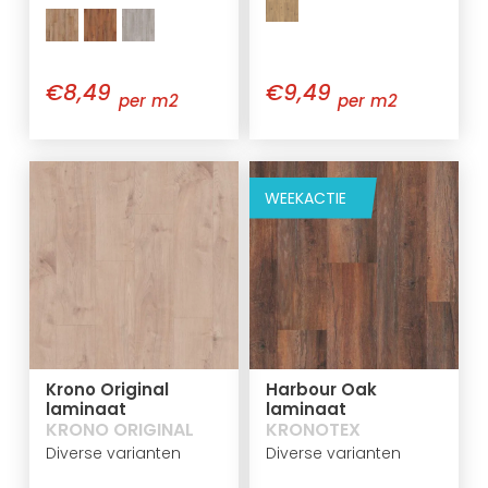
€8,49
€9,49
per m2
per m2
WEEKACTIE
Krono Original
Harbour Oak
laminaat
laminaat
KRONO ORIGINAL
KRONOTEX
Diverse varianten
Diverse varianten