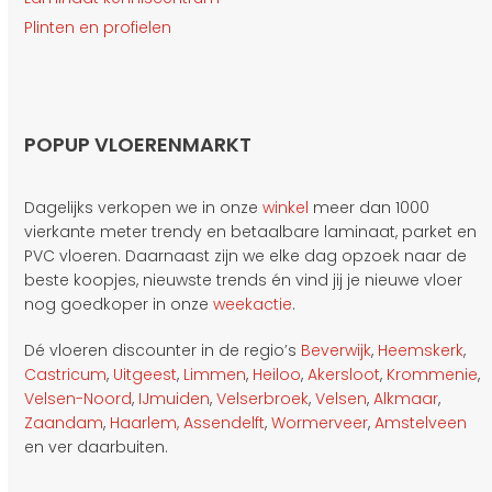
Plinten en profielen
POPUP VLOERENMARKT
Dagelijks verkopen we in onze
winkel
meer dan 1000
vierkante meter trendy en betaalbare laminaat, parket en
PVC vloeren. Daarnaast zijn we elke dag opzoek naar de
beste koopjes, nieuwste trends én vind jij je nieuwe vloer
nog goedkoper in onze
weekactie
.
Dé vloeren discounter in de regio’s
Beverwijk
,
Heemskerk
,
Castricum
,
Uitgeest
,
Limmen
,
Heiloo
,
Akersloot
,
Krommenie
,
Velsen-Noord
,
IJmuiden
,
Velserbroek
,
Velsen
,
Alkmaar
,
Zaandam
,
Haarlem,
Assendelft
,
Wormerveer
,
Amstelveen
en ver daarbuiten.