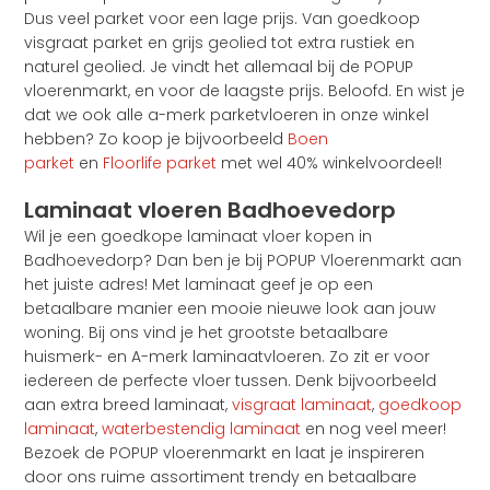
Dus veel parket voor een lage prijs. Van goedkoop
visgraat parket en grijs geolied tot extra rustiek en
naturel geolied. Je vindt het allemaal bij de POPUP
vloerenmarkt, en voor de laagste prijs. Beloofd. En wist je
dat we ook alle a-merk parketvloeren in onze winkel
hebben? Zo koop je bijvoorbeeld
Boen
parket
en
Floorlife parket
met wel 40% winkelvoordeel!
Laminaat vloeren Badhoevedorp
Wil je een goedkope laminaat vloer kopen in
Badhoevedorp? Dan ben je bij POPUP Vloerenmarkt aan
het juiste adres! Met laminaat geef je op een
betaalbare manier een mooie nieuwe look aan jouw
woning. Bij ons vind je het grootste betaalbare
huismerk- en A-merk laminaatvloeren. Zo zit er voor
iedereen de perfecte vloer tussen. Denk bijvoorbeeld
aan extra breed laminaat,
visgraat laminaat
,
goedkoop
laminaat
,
waterbestendig laminaat
en nog veel meer!
Bezoek de POPUP vloerenmarkt en laat je inspireren
door ons ruime assortiment trendy en betaalbare