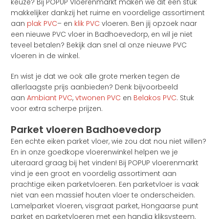
keuze? Bij POPUP Vloerenmarkt maken we dit een stuk
makkelijker dankzij het ruime en voordelige assortiment
aan
plak PVC
– en
klik PVC
vloeren. Ben jij opzoek naar
een nieuwe PVC vloer in Badhoevedorp, en wil je niet
teveel betalen? Bekijk dan snel al onze nieuwe PVC
vloeren in de winkel.
En wist je dat we ook alle grote merken tegen de
allerlaagste prijs aanbieden? Denk bijvoorbeeld
aan
Ambiant PVC
,
vtwonen PVC
en
Belakos PVC
. Stuk
voor extra scherpe prijzen.
Parket vloeren Badhoevedorp
Een echte eiken parket vloer, wie zou dat nou niet willen?
En in onze goedkope vloerenwinkel helpen we je
uiteraard graag bij het vinden! Bij POPUP vloerenmarkt
vind je een groot en voordelig assortiment aan
prachtige eiken parketvloeren. Een parketvloer is vaak
niet van een massief houten vloer te onderscheiden.
Lamelparket vloeren, visgraat parket, Hongaarse punt
parket en parketvloeren met een handig kliksysteem.