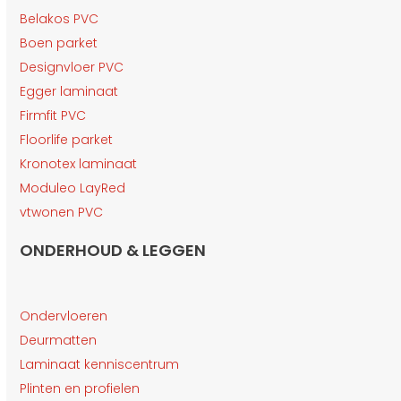
Belakos PVC
Boen parket
Designvloer PVC
Egger laminaat
Firmfit PVC
Floorlife parket
Kronotex laminaat
Moduleo LayRed
vtwonen PVC
ONDERHOUD & LEGGEN
Ondervloeren
Deurmatten
Laminaat kenniscentrum
Plinten en profielen