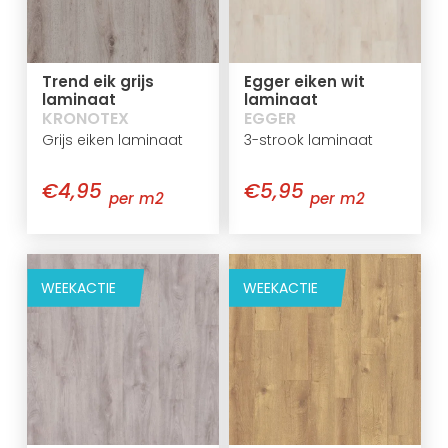
Trend eik grijs
Egger eiken wit
laminaat
laminaat
KRONOTEX
EGGER
Grijs eiken laminaat
3-strook laminaat
€4,95
€5,95
per m2
per m2
WEEKACTIE
WEEKACTIE