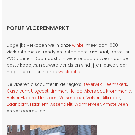
POPUP VLOERENMARKT
Dagelijks verkopen we in onze
winkel
meer dan 1000
vierkante meter trendy en betaalbare laminaat, parket en
PVC vloeren. Daarnaast zijn we elke dag opzoek naar de
beste koopjes, nieuwste trends én vind jij je nieuwe vloer
nog goedkoper in onze
weekactie
.
Dé vloeren discounter in de regio’s
Beverwijk
,
Heemskerk
,
Castricum
,
Uitgeest
,
Limmen
,
Heiloo
,
Akersloot
,
Krommenie
,
Velsen-Noord
,
IJmuiden
,
Velserbroek
,
Velsen
,
Alkmaar
,
Zaandam
,
Haarlem,
Assendelft
,
Wormerveer
,
Amstelveen
en ver daarbuiten.