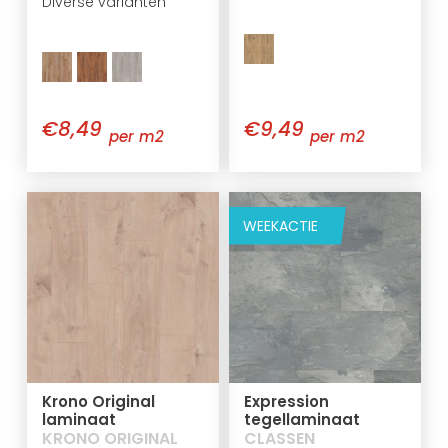
Diverse varianten
€8,49
€9,49
per m2
per m2
WEEKACTIE
Krono Original
Expression
laminaat
tegellaminaat
KRONO ORIGINAL
CLASSEN