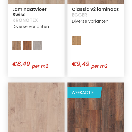
Laminaatvloer
Classic v2 laminaat
Swiss
EGGER
KRONOTEX
Diverse varianten
Diverse varianten
€8,49
€9,49
per m2
per m2
WEEKACTIE