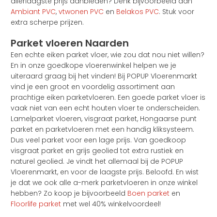
allerlaagste prijs aanbieden? Denk bijvoorbeeld aan
Ambiant PVC
,
vtwonen PVC
en
Belakos PVC
. Stuk voor
extra scherpe prijzen.
Parket vloeren Naarden
Een echte eiken parket vloer, wie zou dat nou niet willen?
En in onze goedkope vloerenwinkel helpen we je
uiteraard graag bij het vinden! Bij POPUP Vloerenmarkt
vind je een groot en voordelig assortiment aan
prachtige eiken parketvloeren. Een goede parket vloer is
vaak niet van een echt houten vloer te onderscheiden.
Lamelparket vloeren, visgraat parket, Hongaarse punt
parket en parketvloeren met een handig kliksysteem.
Dus veel parket voor een lage prijs. Van goedkoop
visgraat parket en grijs geolied tot extra rustiek en
naturel geolied. Je vindt het allemaal bij de POPUP
Vloerenmarkt, en voor de laagste prijs. Beloofd. En wist
je dat we ook alle a-merk parketvloeren in onze winkel
hebben? Zo koop je bijvoorbeeld
Boen parket
en
Floorlife parket
met wel 40% winkelvoordeel!