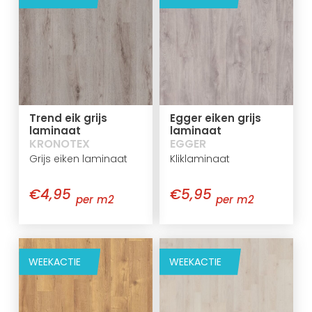
Trend eik grijs
Egger eiken grijs
laminaat
laminaat
KRONOTEX
EGGER
Grijs eiken laminaat
Kliklaminaat
€4,95
€5,95
per m2
per m2
WEEKACTIE
WEEKACTIE