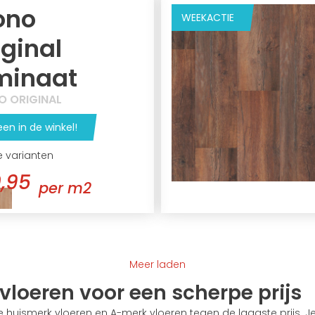
ono
WEEKACTIE
iginal
minaat
O ORIGINAL
een in de winkel!
e varianten
,95
per m2
Meer laden
vloeren voor een scherpe prijs
 huismerk vloeren en A-merk vloeren tegen de laagste prijs. Je 