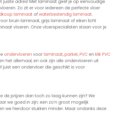
t juiste adres! Met laminaat geef je op eenvoudige
oeren. Zo zit er voor iedereen de perfecte vloer
dkoop laminaat
of
waterbestendig laminaat
.
or bruin laminaat, grijs laminaat of eiken licht
inaat vloeren. Onze vloerspecialisten staan voor je
pe
ondervloeren
voor
laminaat
,
parket
,
PVC
en
klik PVC
 het allemaal, en ook zijn alle ondervloeren uit
juist een ondervloer die geschikt is voor
e de prijzen dan toch zo laag kunnen zijn? We
ar we goed in zijn; een zo’n groot mogelijk
talen we hierdoor stukken minder. Maar ondanks deze