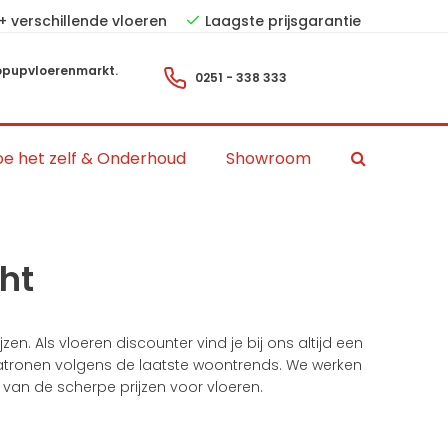
+ verschillende vloeren
Laagste prijsgarantie
pupvloerenmarkt.
0251 - 338 333
e het zelf & Onderhoud
Showroom
ht
en. Als vloeren discounter vind je bij ons altijd een
 patronen volgens de laatste woontrends. We werken
 van de scherpe prijzen voor vloeren.