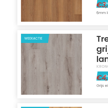
€3
All
6mm l
Tr
WEEKACTIE
gri
la
KRON
€4
All
Grijs 