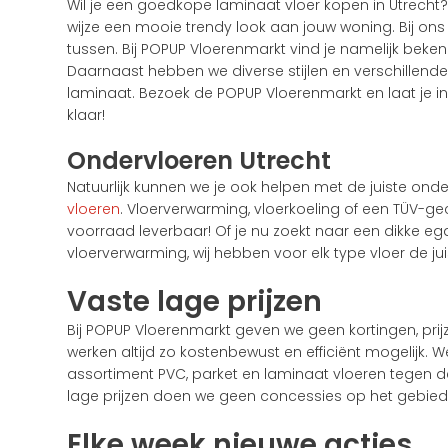
Wil je een goedkope laminaat vloer kopen in Utrecht?
wijze een mooie trendy look aan jouw woning. Bij ons
tussen. Bij POPUP Vloerenmarkt vind je namelijk beke
Daarnaast hebben we diverse stijlen en verschillende k
laminaat. Bezoek de POPUP Vloerenmarkt en laat je i
klaar!
Ondervloeren Utrecht
Natuurlijk kunnen we je ook helpen met de juiste on
vloeren
. Vloerverwarming, vloerkoeling of een TÜV-ge
voorraad leverbaar! Of je nu zoekt naar een dikke eg
vloerverwarming, wij hebben voor elk type vloer de jui
Vaste lage prijzen
Bij POPUP Vloerenmarkt geven we geen kortingen, prij
werken altijd zo kostenbewust en efficiënt mogelijk. 
assortiment PVC, parket en laminaat vloeren tegen d
lage prijzen doen we geen concessies op het gebied v
Elke week nieuwe acties