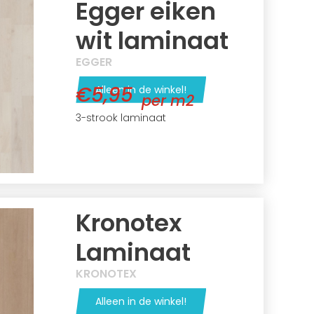
Egger eiken
wit laminaat
EGGER
€5,95
Alleen in de winkel!
per m2
3-strook laminaat
Kronotex
Laminaat
KRONOTEX
Alleen in de winkel!