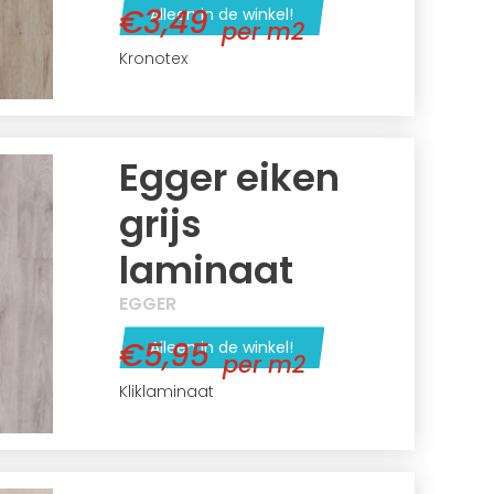
€3,49
Alleen in de winkel!
per m2
Kronotex
Egger eiken
grijs
laminaat
EGGER
€5,95
Alleen in de winkel!
per m2
Kliklaminaat