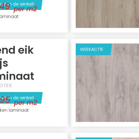
,49
een in de winkel!
per m2
aminaat
end eik
WEEKACTIE
js
minaat
OTEX
,95
een in de winkel!
per m2
eiken laminaat