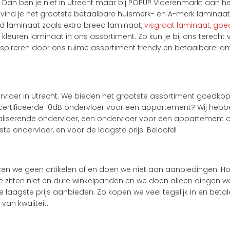
 Dan ben je niet in Utrecht maar bij POPUP Vloerenmarkt aan he
 vind je het grootste betaalbare huismerk- en A-merk laminaatvl
nd laminaat zoals extra breed laminaat,
visgraat laminaat
,
goe
leuren laminaat in ons assortiment. Zo kun je bij ons terecht vo
nspireren door ons ruime assortiment trendy en betaalbare lam
dervloer in Utrecht. We bieden het grootste assortiment goedko
certificeerde 10dB ondervloer voor een appartement? Wij hebben
aliserende ondervloer, een ondervloer voor een appartement of 
ste ondervloer, en voor de laagste prijs. Beloofd!
zen we geen artikelen af en doen we niet aan aanbiedingen. Ho
We zitten niet en dure winkelpanden en we doen alleen dingen wa
e laagste prijs aanbieden. Zo kopen we veel tegelijk in en be
an kwaliteit.