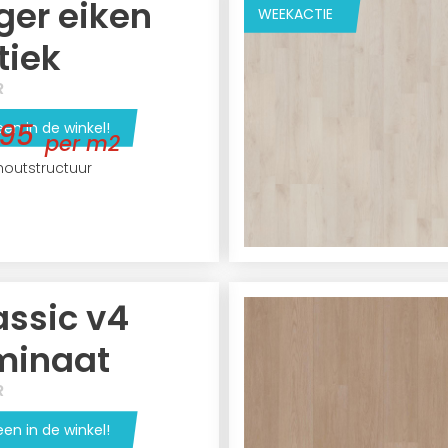
ger eiken
WEEKACTIE
tiek
R
,95
een in de winkel!
per m2
houtstructuur
assic v4
minaat
R
een in de winkel!