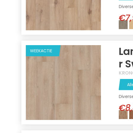
Divers
€7,
La
WEEKACTIE
r 
KRON
All
Divers
€8