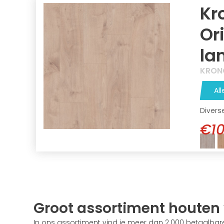
Kr
Or
la
KRON
All
Divers
€10
Groot assortiment houten 
In ons assortiment vind je meer dan 2.000 betaalbare