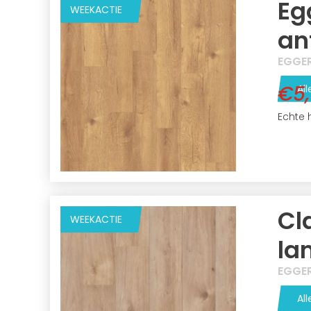
Eg
WEEKACTIE
an
EGGE
€5
All
Echte 
Cl
WEEKACTIE
la
EGGE
All