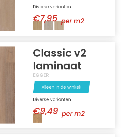
Diverse varianten
€7,95
per m2
Classic v2
laminaat
EGGER
Alleen in de winkel!
Diverse varianten
€9,49
per m2