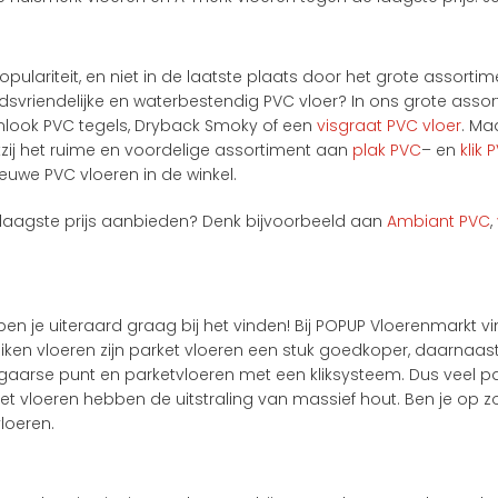
populariteit, en niet in de laatste plaats door het grote asso
dsvriendelijke en waterbestendig PVC vloer? In ons grote assorti
onlook PVC tegels, Dryback Smoky of een
visgraat PVC vloer
. Ma
zij het ruime en voordelige assortiment aan
plak PVC
– en
klik 
nieuwe PVC vloeren in de winkel.
erlaagste prijs aanbieden? Denk bijvoorbeeld aan
Ambiant PVC
,
elpen je uiteraard graag bij het vinden! Bij POPUP Vloerenmarkt 
eiken vloeren zijn parket vloeren een stuk goedkoper, daarnaast
gaarse punt en parketvloeren met een kliksysteem. Dus veel par
et vloeren hebben de uitstraling van massief hout. Ben je op z
loeren.