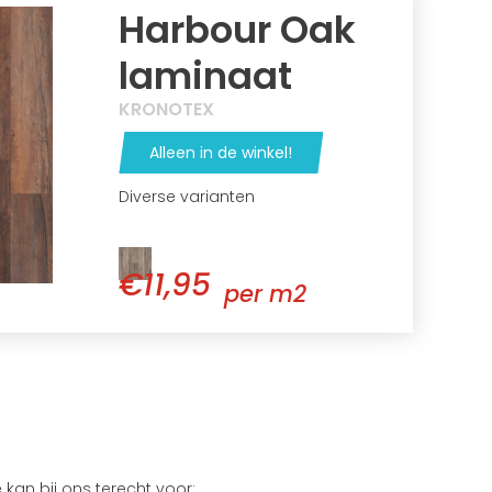
Harbour Oak
laminaat
KRONOTEX
Alleen in de winkel!
Diverse varianten
€11,95
per m2
kan bij ons terecht voor: