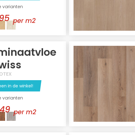
e varianten
95
per m2
minaatvloe
Swiss
OTEX
een in de winkel!
e varianten
,49
per m2