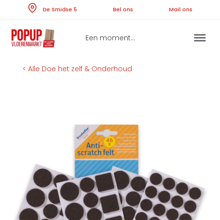
Skip
De Smidse 5
Bel ons
Ma
to
content
Een moment...
< Alle Doe het zelf & Onderhoud