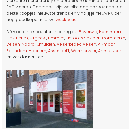
vierkante meter trendy en betaalbare laminaat, parket en
PVC vloeren. Daarnaast zijn we elke dag opzoek naar de
beste koopjes, nieuwste trends én vind jij je nieuwe vloer
nog goedkoper in onze
weekactie
.
Dé vloeren discounter in de regio’s
Beverwijk
,
Heemskerk
,
Castricum
,
Uitgeest
,
Limmen
,
Heiloo
,
Akersloot
,
Krommenie
,
Velsen-Noord
,
IJmuiden
,
Velserbroek
,
Velsen
,
Alkmaar
,
Zaandam
,
Haarlem,
Assendelft
,
Wormerveer
,
Amstelveen
en ver daarbuiten.