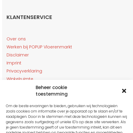
KLANTENSERVICE
Over ons
Werken bij POPUP Vloerenmarkt
Disclaimer
Imprint
Privacyverklaring
Winkelruimte
Klantenservice
Beheer cookie
toestemming
Contact
Om de beste ervaringen te bieden, gebruiken wij technologieën
OPENINGSTIJDEN
zoals cookies om informatie over je apparaat op te slaan en/of te
Gesloten van 27 t/m 31 Juli
raadplegen. Door in te stemmen met deze technologieën kunnen wij
gegevens zoals surfgedrag of unieke ID's op deze site verwerken. Als
je geen toestemming geeft of uw toestemming intrekt, kan dit een
nadelige invloed hebben op bepaalde functies en mogelijkheden.