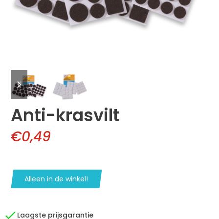
previous
next
slide
slide
Anti-krasvilt
€0,49
Alleen in de winkel!
Laagste prijsgarantie