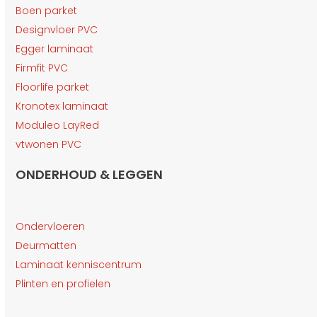
Boen parket
Designvloer PVC
Egger laminaat
Firmfit PVC
Floorlife parket
Kronotex laminaat
Moduleo LayRed
vtwonen PVC
ONDERHOUD & LEGGEN
Ondervloeren
Deurmatten
Laminaat kenniscentrum
Plinten en profielen