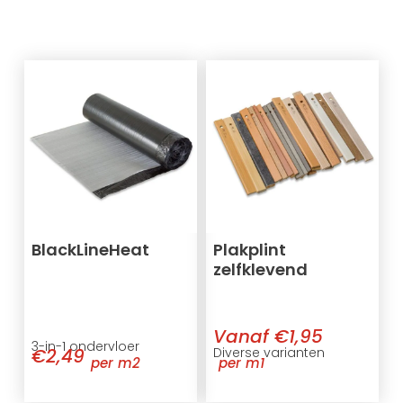
BlackLineHeat
Plakplint
zelfklevend
Vanaf €1,95
3-in-1 ondervloer
€2,49
Diverse varianten
per m2
per m1