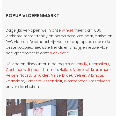
POPUP VLOERENMARKT
Dagelijks verkopen we in onze
winkel
meer dan 1000
vierkante meter trendy en betaalbare laminaat, parket en
PVC vloeren. Daarnaast zijn we elke dag opzoek naar de
beste koopjes, nieuwste trends én vind jij je nieuwe vloer
nog goedkoper in onze
weekactie
.
Dé vloeren discounter in de regio’s
Beverwijk
,
Heemskerk
,
Castricum
,
Uitgeest
,
Limmen
,
Heiloo
,
Akersloot
,
Krommenie
,
Velsen-Noord
,
IJmuiden
,
Velserbroek
,
Velsen
,
Alkmaar
,
Zaandam
,
Haarlem,
Assendelft
,
Wormerveer
,
Amstelveen
en ver daarbuiten.