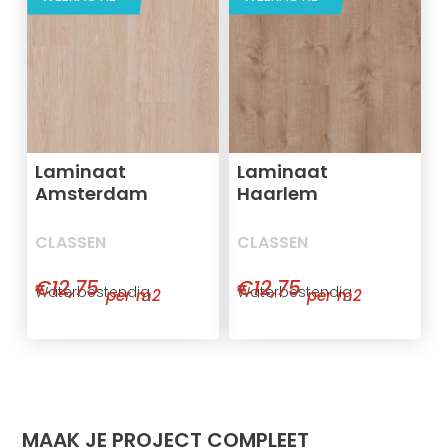
Laminaat
Laminaat
Amsterdam
Haarlem
CLASSEN
CLASSEN
€12,75
€12,75
Waterbestendig
Waterbestendig
per m2
per m2
MAAK JE PROJECT COMPLEET