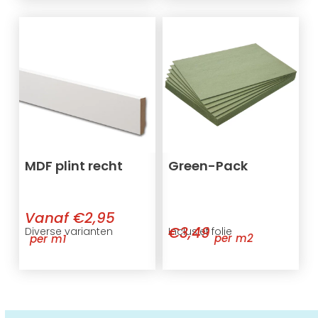
MDF plint recht
Green-Pack
Vanaf €2,95
€3,49
Inclusief folie
Diverse varianten
per m2
per m1