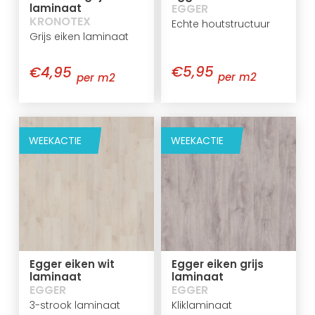
laminaat
EGGER
KRONOTEX
Echte houtstructuur
Grijs eiken laminaat
€5,95
€4,95
per m2
per m2
WEEKACTIE
WEEKACTIE
Egger eiken wit
Egger eiken grijs
laminaat
laminaat
EGGER
EGGER
3-strook laminaat
Kliklaminaat