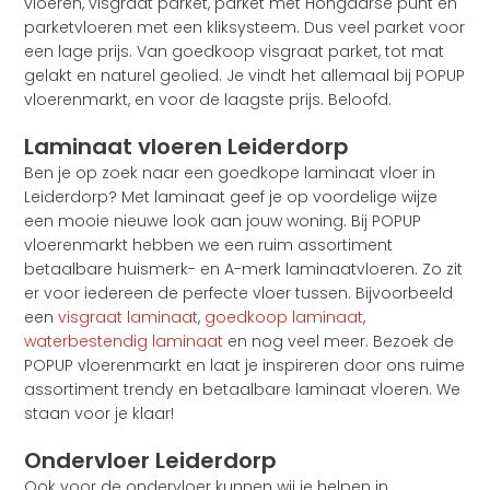
vloeren, visgraat parket, parket met Hongaarse punt en
parketvloeren met een kliksysteem. Dus veel parket voor
een lage prijs. Van goedkoop visgraat parket, tot mat
gelakt en naturel geolied. Je vindt het allemaal bij POPUP
vloerenmarkt, en voor de laagste prijs. Beloofd.
Laminaat vloeren Leiderdorp
Ben je op zoek naar een goedkope laminaat vloer in
Leiderdorp? Met laminaat geef je op voordelige wijze
een mooie nieuwe look aan jouw woning. Bij POPUP
vloerenmarkt hebben we een ruim assortiment
betaalbare huismerk- en A-merk laminaatvloeren. Zo zit
er voor iedereen de perfecte vloer tussen. Bijvoorbeeld
een
visgraat laminaat
,
goedkoop laminaat
,
waterbestendig laminaat
en nog veel meer. Bezoek de
POPUP vloerenmarkt en laat je inspireren door ons ruime
assortiment trendy en betaalbare laminaat vloeren. We
staan voor je klaar!
Ondervloer Leiderdorp
Ook voor de ondervloer kunnen wij je helpen in