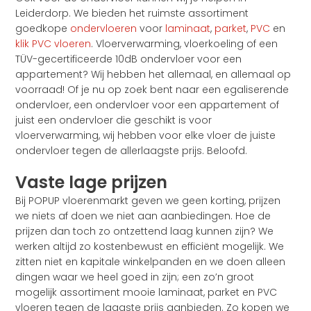
Leiderdorp. We bieden het ruimste assortiment
goedkope
ondervloeren
voor
laminaat
,
parket
,
PVC
en
klik PVC vloeren
. Vloerverwarming, vloerkoeling of een
TÜV-gecertificeerde 10dB ondervloer voor een
appartement? Wij hebben het allemaal, en allemaal op
voorraad! Of je nu op zoek bent naar een egaliserende
ondervloer, een ondervloer voor een appartement of
juist een ondervloer die geschikt is voor
vloerverwarming, wij hebben voor elke vloer de juiste
ondervloer tegen de allerlaagste prijs. Beloofd.
Vaste lage prijzen
Bij POPUP vloerenmarkt geven we geen korting, prijzen
we niets af doen we niet aan aanbiedingen. Hoe de
prijzen dan toch zo ontzettend laag kunnen zijn? We
werken altijd zo kostenbewust en efficiënt mogelijk. We
zitten niet en kapitale winkelpanden en we doen alleen
dingen waar we heel goed in zijn; een zo’n groot
mogelijk assortiment mooie laminaat, parket en PVC
vloeren tegen de laagste prijs aanbieden. Zo kopen we