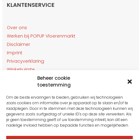
KLANTENSERVICE
Over ons
Werken bij POPUP Vloerenmarkt
Disclaimer
Imprint
Privacyverklaring
Winkelruimte
Klantenservice
Beheer cookie
toestemming
Contact
Om de beste ervaringen te bieden, gebruiken wij technologieën
OPENINGSTIJDEN
zoals cookies om informatie over je apparaat op te slaan en/of te
Gesloten van 27 t/m 31 Juli
raadplegen. Door in te stemmen met deze technologieën kunnen wij
gegevens zoals surfgedrag of unieke ID's op deze site verwerken. Als
je geen toestemming geeft of uw toestemming intrekt, kan dit een
nadelige invloed hebben op bepaalde functies en mogelijkheden.
Maandag: 10:00 tot 16:00
Dinsdag: 10:00 tot 16.00