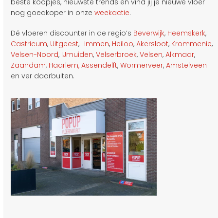
beste koopjes, nieuwste trends én vind jij je nieuwe vloer
nog goedkoper in onze
weekactie
.
Dé vloeren discounter in de regio’s
Beverwijk
,
Heemskerk
,
Castricum
,
Uitgeest
,
Limmen
,
Heiloo
,
Akersloot
,
Krommenie
,
Velsen-Noord
,
IJmuiden
,
Velserbroek
,
Velsen
,
Alkmaar
,
Zaandam
,
Haarlem,
Assendelft
,
Wormerveer
,
Amstelveen
en ver daarbuiten.