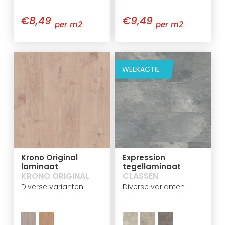
€8,49
€9,49
per m2
per m2
WEEKACTIE
Krono Original
Expression
laminaat
tegellaminaat
KRONO ORIGINAL
CLASSEN
Diverse varianten
Diverse varianten