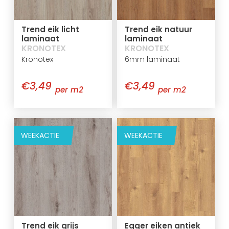
Trend eik licht
Trend eik natuur
laminaat
laminaat
KRONOTEX
KRONOTEX
Kronotex
6mm laminaat
€3,49
€3,49
per m2
per m2
WEEKACTIE
WEEKACTIE
Trend eik grijs
Egger eiken antiek