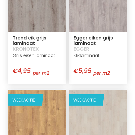
Trend eik grijs
Egger eiken grijs
laminaat
laminaat
KRONOTEX
EGGER
Grijs eiken laminaat
Kliklaminaat
€4,95
€5,95
per m2
per m2
WEEKACTIE
WEEKACTIE