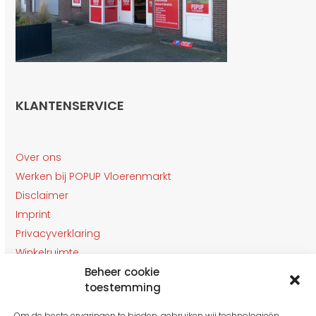
KLANTENSERVICE
Over ons
Werken bij POPUP Vloerenmarkt
Disclaimer
Imprint
Privacyverklaring
Winkelruimte
Klantenservice
Beheer cookie
toestemming
Contact
Om de beste ervaringen te bieden, gebruiken wij technologieën