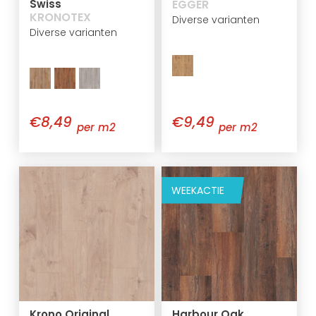
Swiss
EGGER
KRONOTEX
Diverse varianten
Diverse varianten
€8,49
€9,49
per m2
per m2
WEEKACTIE
Krono Original
Harbour Oak