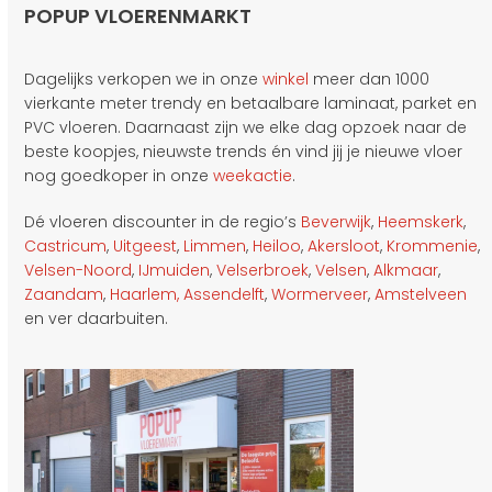
POPUP VLOERENMARKT
Dagelijks verkopen we in onze
winkel
meer dan 1000
vierkante meter trendy en betaalbare laminaat, parket en
PVC vloeren. Daarnaast zijn we elke dag opzoek naar de
beste koopjes, nieuwste trends én vind jij je nieuwe vloer
nog goedkoper in onze
weekactie
.
Dé vloeren discounter in de regio’s
Beverwijk
,
Heemskerk
,
Castricum
,
Uitgeest
,
Limmen
,
Heiloo
,
Akersloot
,
Krommenie
,
Velsen-Noord
,
IJmuiden
,
Velserbroek
,
Velsen
,
Alkmaar
,
Zaandam
,
Haarlem,
Assendelft
,
Wormerveer
,
Amstelveen
en ver daarbuiten.