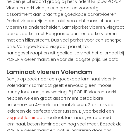
helpen je uiteraard graag bij het vinden! Bij jouw POPUP
Vloerenmarkt vind je een groot en voordelig
assortiment aan prachtige goedkope parketvloeren.
Parket vloeren zijn haast niet van echt massief houten
vloeren te onderscheiden. Lamelparket vloeren, visgraat
parket, parket met Hongaarse punt en parketvloeren
met een kliksysteem. Dus veel parket voor een scherpe
prijs. Van goedkoop visgraat parket, tot
handgeschraapt en wit geolied. Je vindt het allemaal bij
POPUP Vloerenmarkt, en voor de laagste prijs. Beloofd.
Laminaat vloeren Volendam
Ben je op zoek naar een goedkope laminaat vloer in
Volendam? Laminaat geeft eenvoudig een mooie
trendy look aan jouw woning. Bij POPUP Vloerenmarkt
hebben we een groot assortiment betaalbare
huismerk- en A-merk laminaatvloeren. Zo zit er voor
iedereen de perfecte vloer tussen. Bijvoorbeeld een
visgraat laminaat
, houtlook laminaat , extra breed
laminaat, beton laminaat en nog veel meer. Bezoek de
POPUP Vloerenmarkt en laat je inspireren door ons