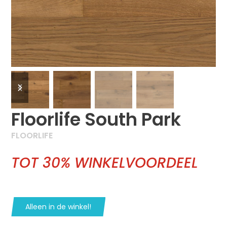
previous
next
slide
slide
Floorlife South Park
FLOORLIFE
TOT 30% WINKELVOORDEEL
Alleen in de winkel!