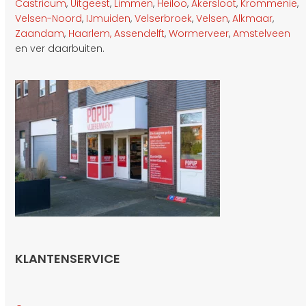
Castricum
,
Uitgeest
,
Limmen
,
Heiloo
,
Akersloot
,
Krommenie
,
Velsen-Noord
,
IJmuiden
,
Velserbroek
,
Velsen
,
Alkmaar
,
Zaandam
,
Haarlem,
Assendelft
,
Wormerveer
,
Amstelveen
en ver daarbuiten.
KLANTENSERVICE