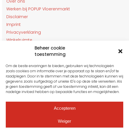
Over ons
Werken bij POPUP Vloerenmarkt
Disclaimer
Imprint
Privacyverklaring
Winkelruimte
Beheer cookie
Klantenservice
toestemming
Contact
Om de beste ervaringen te bieden, gebruiken wij technologieën
OPENINGSTIJDEN
zoals cookies om informatie over je apparaat op te slaan en/of te
Gesloten van 27 t/m 31 Juli
raadplegen. Door in te stemmen met deze technologieën kunnen wij
gegevens zoals surfgedrag of unieke ID's op deze site verwerken. Als
je geen toestemming geeft of uw toestemming intrekt, kan dit een
nadelige invloed hebben op bepaalde functies en mogelijkheden.
Maandag: 10:00 tot 16:00
Dinsdag: 10:00 tot 16.00
Woensdag: 10:00 tot 16.00
Accepteren
Donderdag: 10:00 tot 16.00
Vrijdag: 10:00 tot 16.00
Weiger
Zaterdag: Vanaf 15 Augustus