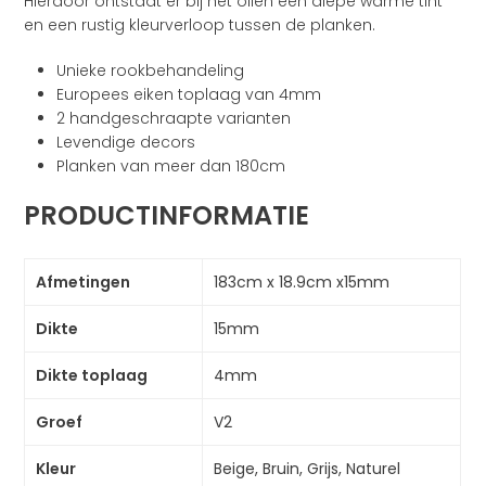
Hierdoor ontstaat er bij het oliën een diepe warme tint
en een rustig kleurverloop tussen de planken.
Unieke rookbehandeling
Europees eiken toplaag van 4mm
2 handgeschraapte varianten
Levendige decors
Planken van meer dan 180cm
PRODUCTINFORMATIE
Afmetingen
183cm x 18.9cm x15mm
Dikte
15mm
Dikte toplaag
4mm
Groef
V2
Kleur
Beige, Bruin, Grijs, Naturel