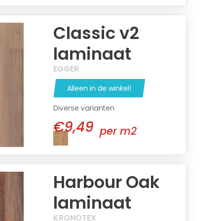
Classic v2
laminaat
EGGER
Alleen in de winkel!
Diverse varianten
€9,49
per m2
Harbour Oak
laminaat
KRONOTEX