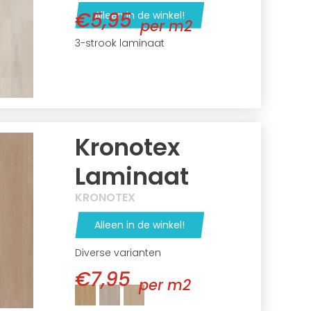
€5,95
Alleen in de winkel!
per m2
3-strook laminaat
Kronotex
Laminaat
KRONOTEX
Alleen in de winkel!
Diverse varianten
€7,95
per m2