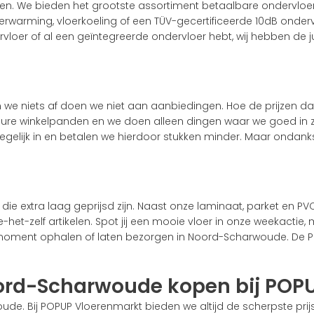
pen. We bieden het grootste assortiment betaalbare ondervloe
verwarming, vloerkoeling of een TÜV-gecertificeerde 10dB ond
vloer of al een geïntegreerde ondervloer hebt, wij hebben de j
n we niets af doen we niet aan aanbiedingen. Hoe de prijzen da
n dure winkelpanden en we doen alleen dingen waar we goed in z
tegelijk in en betalen we hierdoor stukken minder. Maar ondan
en die extra laag geprijsd zijn. Naast onze laminaat, parket en 
t-zelf artikelen. Spot jij een mooie vloer in onze weekactie,
er moment ophalen of laten bezorgen in Noord-Scharwoude. De 
ord-Scharwoude kopen bij POP
de. Bij POPUP Vloerenmarkt bieden we altijd de scherpste prijs