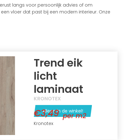
rust langs voor persoonlijk advies of om
f een vloer dat past bij een modern interieur. Onze
Trend eik
licht
laminaat
KRONOTEX
€3,49
Alleen in de winkel!
per m2
Kronotex