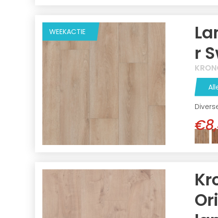
La
WEEKACTIE
r 
KRON
All
Divers
€8
Kr
Or