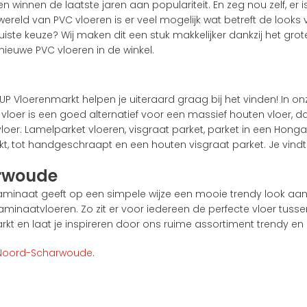
 winnen de laatste jaren aan populariteit. En zeg nou zelf, er
wereld van PVC vloeren is er veel mogelijk wat betreft de looks
uiste keuze? Wij maken dit een stuk makkelijker dankzij het gr
 nieuwe PVC vloeren in de winkel.
OPUP Vloerenmarkt helpen je uiteraard graag bij het vinden! In o
loer is een goed alternatief voor een massief houten vloer, da
oer. Lamelparket vloeren, visgraat parket, parket in een Hong
kt, tot handgeschraapt en een houten visgraat parket. Je vindt 
rwoude
Laminaat geeft op een simpele wijze een mooie trendy look aa
inaatvloeren. Zo zit er voor iedereen de perfecte vloer tusse
 en laat je inspireren door ons ruime assortiment trendy en b
Noord-Scharwoude
.