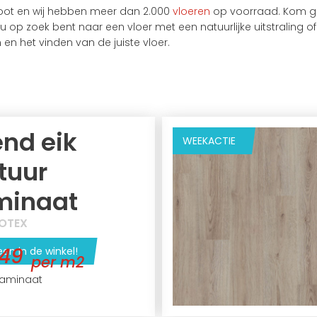
root en wij hebben meer dan 2.000
vloeren
op voorraad. Kom ge
 nu op zoek bent naar een vloer met een natuurlijke uitstraling o
 en het vinden van de juiste vloer.
end eik
WEEKACTIE
tuur
minaat
OTEX
,49
een in de winkel!
per m2
aminaat