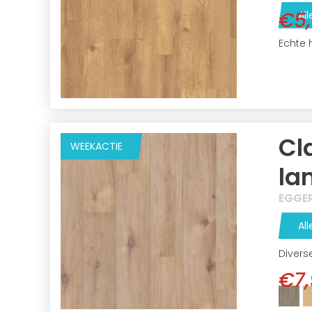
€5
All
Echte 
Cl
WEEKACTIE
la
EGGE
All
Divers
€7,