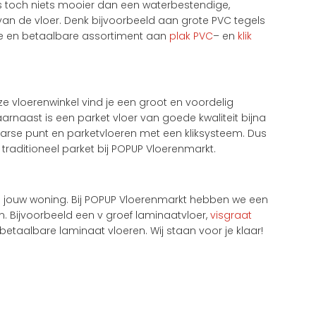
 is toch niets mooier dan een waterbestendige,
 van de vloer. Denk bijvoorbeeld aan grote PVC tegels
ote en betaalbare assortiment aan
plak PVC
– en
klik
nze vloerenwinkel vind je een groot en voordelig
arnaast is een parket vloer van goede kwaliteit bijna
aarse punt en parketvloeren met een kliksysteem. Dus
traditioneel parket bij POPUP Vloerenmarkt.
n jouw woning. Bij POPUP Vloerenmarkt hebben we een
n. Bijvoorbeeld een v groef laminaatvloer,
visgraat
etaalbare laminaat vloeren. Wij staan voor je klaar!