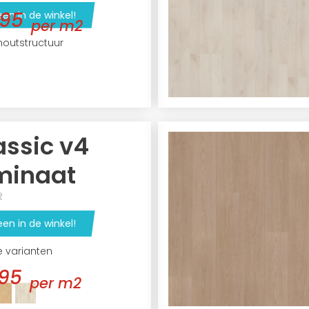
,95
een in de winkel!
per m2
houtstructuur
assic v4
minaat
R
een in de winkel!
e varianten
95
per m2