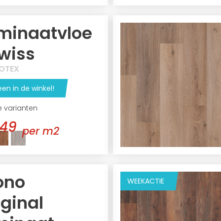
minaatvloe
Swiss
OTEX
een in de winkel!
e varianten
,49
per m2
ono
WEEKACTIE
iginal