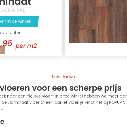
minaat
O ORIGINAL
een in de winkel!
e varianten
,95
per m2
Meer laden
vloeren voor een scherpe prijs
zoek naar een nieuwe vloer? In onze winkel hebben we meer da
loer, laminaat vloer of een parket vloer, je vindt het bij POPU
or:
de