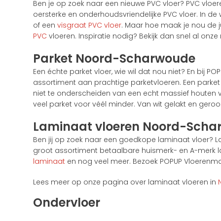
Ben je op zoek naar een nieuwe PVC vloer? PVC vloeren
oersterke en onderhoudsvriendelijke PVC vloer. In de 
of een
visgraat PVC vloer
. Maar hoe maak je nou de j
PVC
vloeren. Inspiratie nodig? Bekijk dan snel al onze
Parket Noord-Scharwoude
Een échte parket vloer, wie wil dat nou niet? En bij P
assortiment aan prachtige parketvloeren. Een parket v
niet te onderscheiden van een echt massief houten vl
veel parket voor véél minder. Van wit gelakt en geroo
Laminaat vloeren Noord-Scha
Ben jij op zoek naar een goedkope laminaat vloer? 
groot assortiment betaalbare huismerk- en A-merk lam
laminaat
en nog veel meer. Bezoek POPUP Vloerenmarkt
Lees meer op onze pagina over laminaat vloeren in
Ondervloer