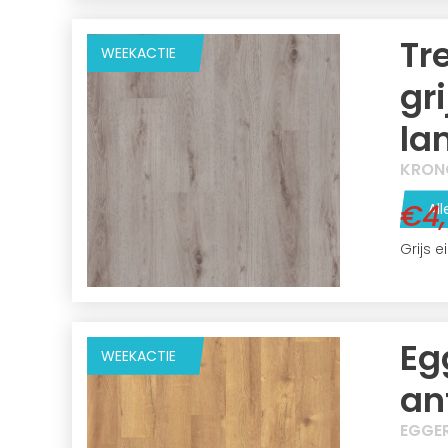
Tr
WEEKACTIE
gri
la
KRON
€4
All
Grijs 
Eg
WEEKACTIE
an
EGGE