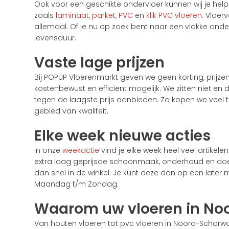
Ook voor een geschikte ondervloer kunnen wij je hel
zoals
laminaat
,
parket
,
PVC
en
klik PVC vloeren
. Vloer
allemaal. Of je nu op zoek bent naar een vlakke onder
levensduur.
Vaste lage prijzen
Bij POPUP Vloerenmarkt geven we geen korting, prijze
kostenbewust en efficiënt mogelijk. We zitten niet e
tegen de laagste prijs aanbieden. Zo kopen we veel 
gebied van kwaliteit.
Elke week nieuwe acties
In onze
weekactie
vind je elke week heel veel artikel
extra laag geprijsde schoonmaak, onderhoud en doe-he
dan snel in de winkel. Je kunt deze dan op een lat
Maandag t/m Zondag.
Waarom uw vloeren in No
Van houten vloeren tot pvc vloeren in Noord-Scharwou