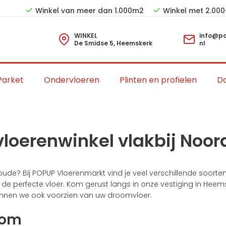
Winkel van meer dan 1.000m2
Winkel met 2.000
WINKEL
info@po
De Smidse 5, Heemskerk
nl
Parket
Ondervloeren
Plinten en profielen
Do
vloerenwinkel vlakbij No
de? Bij POPUP Vloerenmarkt vind je veel verschillende soorten 
or de perfecte vloer. Kom gerust langs in onze vestiging in Hee
kunnen we ook voorzien van uw droomvloer.
oom