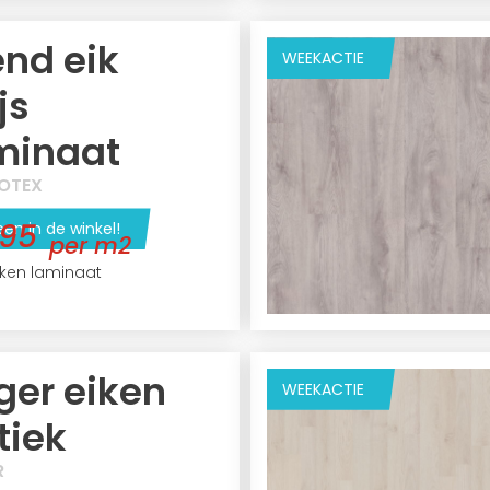
end eik
WEEKACTIE
js
minaat
OTEX
,95
een in de winkel!
per m2
eiken laminaat
ger eiken
WEEKACTIE
tiek
R