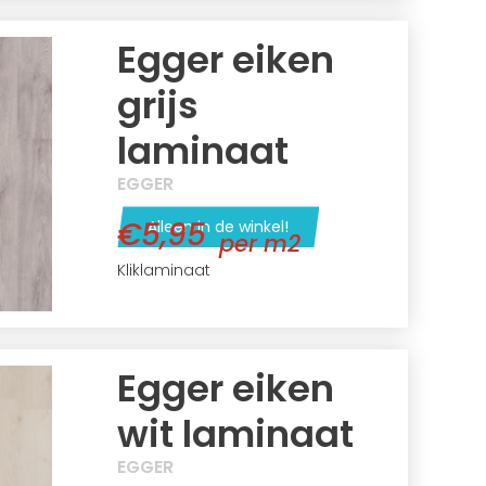
Egger eiken
grijs
laminaat
EGGER
€5,95
Alleen in de winkel!
per m2
Kliklaminaat
Egger eiken
wit laminaat
EGGER