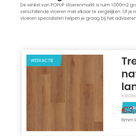
De winkel van POPUP Vloerenmarkt is ruim 1.000m2 g
verschillende vloeren met elkaar te vergelijken. Of je
vloeren specialisten helpen je graag bij het adviseren
Tr
WEEKACTIE
na
la
KRON
€3
All
6mm l