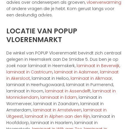
advies over onderwerpen als groeven,
vloerverwarming
of andere vragen die je hebt. Kom gerust langs voor
een deskundig advies.
LOCATIE VAN POPUP
VLOERENMARKT
De winkel van POPUP Vloerenmarkt bevindt zich centraal
gelegen in Heemskerk aan De Smidse 5. Dus ben je op
zoek naar laminaat in Heemskerk,
laminaat in Beverwijk
,
laminaat in Castricum
,
laminaat in Aalsmeer
,
laminaat
in Akersloot
, laminaat in Heiloo,
laminaat in Alkmaar
,
laminaat in Heerhugowaard, laminaat in Purmerend,
laminaat in Hoorn,
laminaat in Assendelft
,
laminaat in
Monnickendam
,
laminaat in Edam
, laminaat in
Wormerveer, laminaat in Zaandam, laminaat in
Amsterdam,
laminaat in Amstelveen
,
laminaat in
Uitgeest
,
laminaat in Alphen aan den Rijn
, laminaat in
Hoofddorp, laminaat in Haarlem, laminaat in
Heemstede,
laminaat in Wijk aan Zee
,
laminaat in