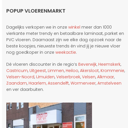
POPUP VLOERENMARKT
Dagelijks verkopen we in onze
winkel
meer dan 1000
vierkante meter trendy en betaalbare laminaat, parket en
PVC vloeren. Daarnaast zijn we elke dag opzoek naar de
beste koopjes, nieuwste trends én vind jij je nieuwe vloer
nog goedkoper in onze
weekactie
.
Dé vloeren discounter in de regio’s
Beverwijk
,
Heemskerk
,
Castricum
,
Uitgeest
,
Limmen
,
Heiloo
,
Akersloot
,
Krommenie
,
Velsen-Noord
,
IJmuiden
,
Velserbroek
,
Velsen
,
Alkmaar
,
Zaandam
,
Haarlem,
Assendelft
,
Wormerveer
,
Amstelveen
en ver daarbuiten.