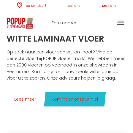
Skip
De Smidse 5
Bel ons
Ma
to
content
Een moment...
WITTE LAMINAAT VLOER
Op zoek naar een vloer van wit laminaat? Vind de
perfecte vloer bij POPUP vloerenmarkt. We hebben meer
dan 2000 vloeren op voorraad in onze showroom in
Heemskerk. Kom langs om jouw ideale witte laminaat
vloer uit te zoeken. Onze adviseurs helpen je graag.
Lees meer
Kom naar onze winkel