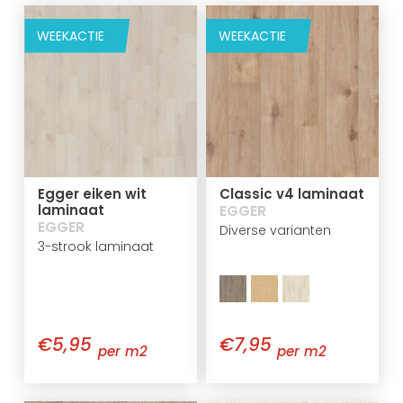
WEEKACTIE
WEEKACTIE
Egger eiken wit
Classic v4 laminaat
laminaat
EGGER
EGGER
Diverse varianten
3-strook laminaat
€5,95
€7,95
per m2
per m2