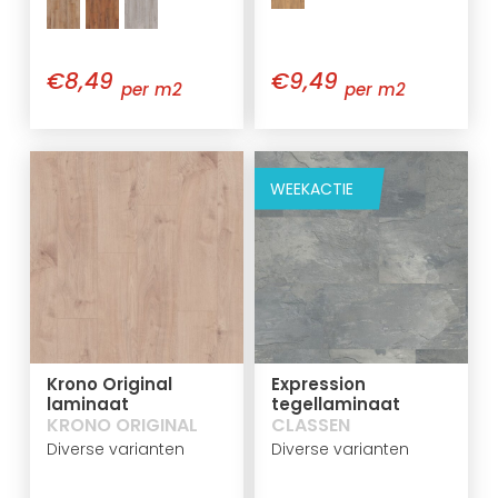
€8,49
€9,49
per m2
per m2
WEEKACTIE
Krono Original
Expression
laminaat
tegellaminaat
KRONO ORIGINAL
CLASSEN
Diverse varianten
Diverse varianten