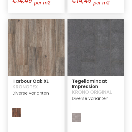
€14,49
€14,49
per m2
per m2
Harbour Oak XL
Tegellaminaat
KRONOTEX
Impression
KRONO ORIGINAL
Diverse varianten
Diverse varianten