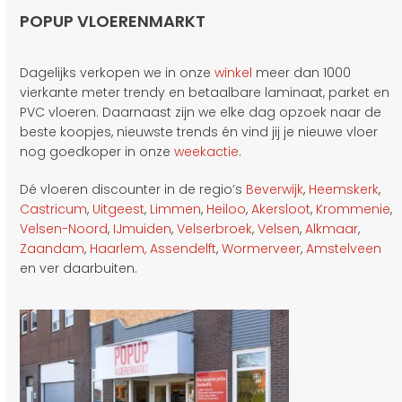
POPUP VLOERENMARKT
Dagelijks verkopen we in onze
winkel
meer dan 1000
vierkante meter trendy en betaalbare laminaat, parket en
PVC vloeren. Daarnaast zijn we elke dag opzoek naar de
beste koopjes, nieuwste trends én vind jij je nieuwe vloer
nog goedkoper in onze
weekactie
.
Dé vloeren discounter in de regio’s
Beverwijk
,
Heemskerk
,
Castricum
,
Uitgeest
,
Limmen
,
Heiloo
,
Akersloot
,
Krommenie
,
Velsen-Noord
,
IJmuiden
,
Velserbroek
,
Velsen
,
Alkmaar
,
Zaandam
,
Haarlem,
Assendelft
,
Wormerveer
,
Amstelveen
en ver daarbuiten.