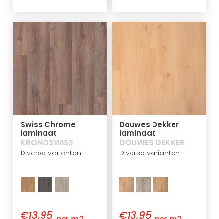
Swiss Chrome
Douwes Dekker
laminaat
laminaat
KRONOSWISS
DOUWES DEKKER
Diverse varianten
Diverse varianten
€13,95
€13,95
per m2
per m2