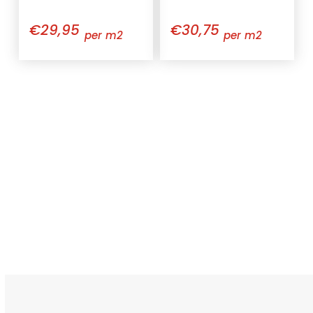
€29,95
€30,75
per m2
per m2