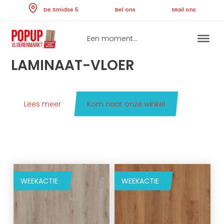
Skip
De Smidse 5
Bel ons
Ma
to
content
Een moment...
LAMINAAT-VLOER
Lees meer
Kom naar onze winkel
WEEKACTIE
WEEKACTIE