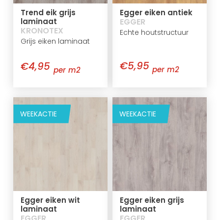
Trend eik grijs
Egger eiken antiek
laminaat
EGGER
KRONOTEX
Echte houtstructuur
Grijs eiken laminaat
€5,95
€4,95
per m2
per m2
WEEKACTIE
WEEKACTIE
Egger eiken wit
Egger eiken grijs
laminaat
laminaat
EGGER
EGGER